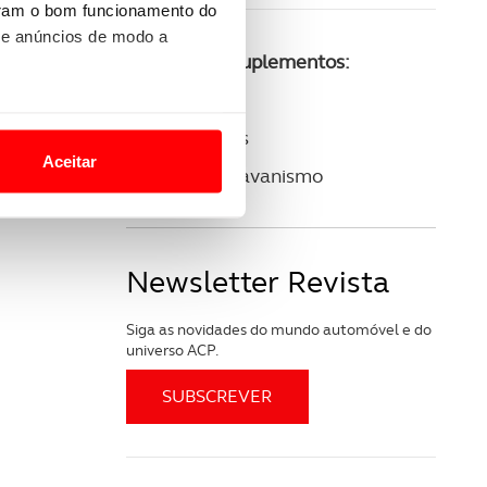
uram o bom funcionamento do
 e anúncios de modo a
Consulte os suplementos:
ACP Golfe
o nesses termos e a todo o
ACP Clássicos
site.
Aceitar
ACP Autocaravanismo
 para lhe proporcionar
site.
e e de análise, com parceiros
Newsletter Revista
Siga as novidades do mundo automóvel e do
apenas com o seu
universo ACP.
estar.
 na sua experiência de