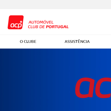
O CLUBE
ASSISTÊNCIA
SER SÓCIO
EM VIAGEM
CARTA DE CONDUÇÃO
COMPRAR CARRO
CASA E VEÍCULOS
VIAGENS
Atuali
SOBRE O ACP
SAÚDE
CURSOS PESSOAIS
MANUTENÇÃO AUTOMÓVEL
PESSOAIS
WORKSHOPS HAPPY HOUR
Lança
MOBILIDADE E SEGURANÇA
CASA
CURSOS PARA MENORES
FISCALIDADE
SAÚDE
ESTRADA FORA
Ensaio
RODOVIÁRIA
JURÍDICA E DOCUMENTOS
CURSOS PARA PROFISSIONAIS
ELÉTRICOS
LAZER
CAMPISMO
Podca
RESPONSABILIDADE SOCIAL E
AMBIENTAL
DESCONTOS E POUPANÇA
CONDUTOR EM DIA
SIMULADORES
MONTANHISMO
Despo