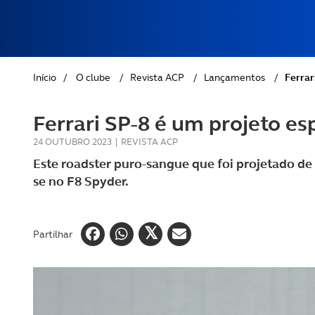
REVISTA ACP
PETS
SOBRE O ACP SEGUROS
CLÁSSICOS
Início
/
O clube
/
Revista ACP
/
Lançamentos
/
Ferrar
GOLFE
Ferrari SP-8 é um projeto es
AUTOCARAVANISMO
24 OUTUBRO 2023
|
REVISTA ACP
Este roadster puro-sangue que foi projetado de 
se no F8 Spyder.
Partilhar