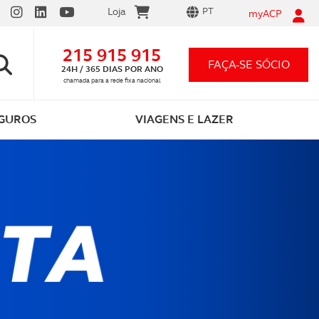
Loja
PT
myACP
215 915 915
FAÇA-SE SÓCIO
24H / 365 DIAS POR ANO
chamada para a rede fixa nacional
GUROS
VIAGENS E LAZER
Vantagens em ser sócio ACP
Carta por Pontos
App ACP Electric
Seguro automóvel 12,99€/mês
Festividades
As que conhece e as que o vão surpreender
Tudo o que precisa saber
Descarregue e comece já a carregar!
Preço único para qualquer carro
Celebre momentos inesquecíveis