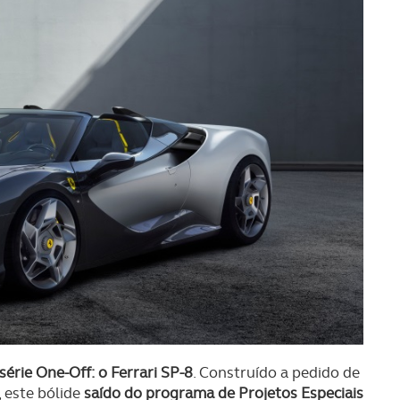
série One-Off: o Ferrari SP-8
. Construído a pedido de
, este bólide
saído do programa de Projetos Especiais