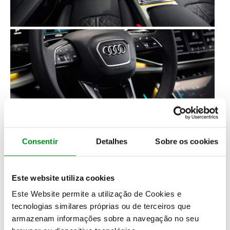
Consentir
Detalhes
Sobre os cookies
No interior do renovado Audi Q8 não há mudanças
Este website utiliza cookies
estéticas, mas há novidades. Ciente da importância
Este Website permite a utilização de Cookies e
da tecnologia nos modelos atuais, a Audi dotou o
tecnologias similares próprias ou de terceiros que
Q8 de um
novo sistema de infoentretenimento
(o
armazenam informações sobre a navegação no seu
MIB 3) que permite usar aplicações como o Spotify