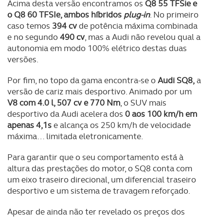
Acima desta versão encontramos os
Q8 55 TFSie e
o Q8 60 TFSIe, ambos híbridos
plug-in
. No primeiro
caso temos
394 cv
de potência máxima combinada
e no segundo
490 cv
, mas a Audi não revelou qual a
autonomia em modo 100% elétrico destas duas
versões.
Por fim, no topo da gama encontra-se o
Audi SQ8,
a
versão de cariz mais desportivo. Animado por um
V8 com 4.0 l, 507 cv e 770 Nm
, o SUV mais
desportivo da Audi acelera dos
0 aos 100 km/h em
apenas 4,1s
e alcança os 250 km/h de velocidade
máxima… limitada eletronicamente.
Para garantir que o seu comportamento está à
altura das prestações do motor, o SQ8 conta com
um eixo traseiro direcional, um diferencial traseiro
desportivo e um sistema de travagem reforçado.
Apesar de ainda não ter revelado os preços dos