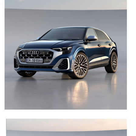
Adicionalmente partilhamos informação, relativa à sua
utilização do nosso site de publicidade e de análise, com
parceiros e organizações na UE e em países terceiros.
O ACP garantirá que as transferências internacionais de
dados pessoais serão realizadas apenas com o seu
consentimento e quando tal se afigure estritamente
necessário no contexto dos serviços a prestar.
Realçamos que o bloqueio de certo tipo de Cookies e
tecnologias similares pode ter impacto na sua
experiência de navegação no Website e nos serviços
disponibilizados.
Consulte a política de cookies do site.