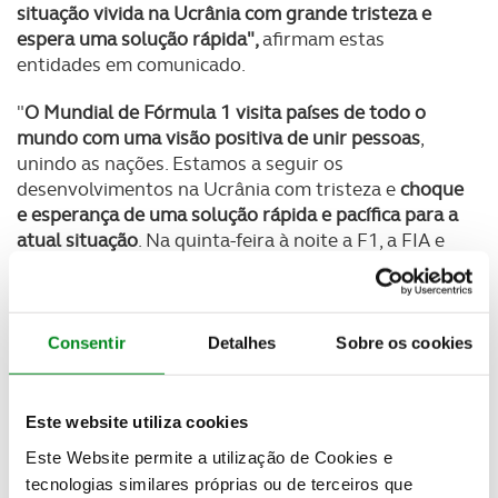
situação vivida na Ucrânia com grande tristeza e
espera uma solução rápida",
afirmam estas
entidades em comunicado.
"
O Mundial de Fórmula 1 visita países de todo o
mundo com uma visão positiva de unir pessoas
,
unindo as nações. Estamos a seguir os
desenvolvimentos na Ucrânia com tristeza e
choque
e esperança de uma solução rápida e pacífica para a
atual situação
. Na quinta-feira à noite a F1, a FIA e
as equipas discutiram a posição do nosso desporto
e a
conclusão é, incluindo a visão de todas as partes
interessadas, que é impossível realizar o GP da
Rússia nas atuais circunstâncias"
Consentir
Detalhes
Sobre os cookies
Este website utiliza cookies
A statement on the Russian Grand Prix
Este Website permite a utilização de Cookies e
pic.twitter.com/OZbbu9Z8ip
tecnologias similares próprias ou de terceiros que