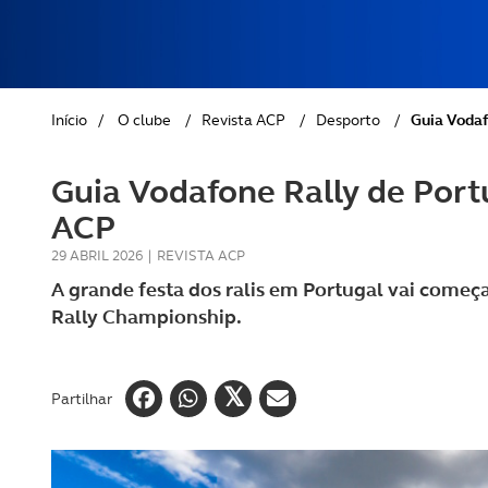
REVISTA ACP
PETS
SOBRE O ACP SEGUROS
CLÁSSICOS
Início
/
O clube
/
Revista ACP
/
Desporto
/
Guia Vodaf
GOLFE
Guia Vodafone Rally de Port
AUTOCARAVANISMO
ACP
29 ABRIL 2026
|
REVISTA ACP
A grande festa dos ralis em Portugal vai começ
Rally Championship.
Partilhar