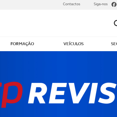
Contactos
Siga-nos
FORMAÇÃO
VEÍCULOS
SE
dade
Clássicos
mentos
Notícias do clube
s
Golfe
sts
Revista ACP Edição
impressa
rto