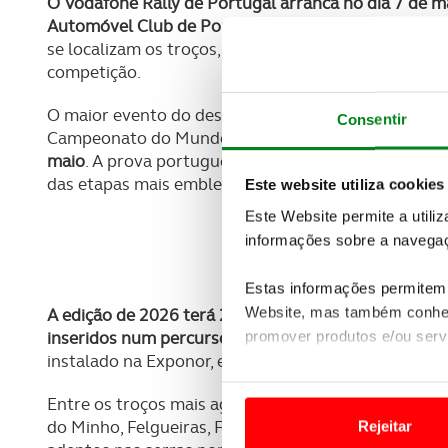
O Vodafone Rally de Portugal arranca no dia 7 de ma
Automóvel Club de Portugal disponibiliza o guia ofi
se localizam os troços, como chegar, horários, zona
competição.
O maior evento do desporto motorizado realizado a
Consentir
Campeonato do Mundo FIA de Ralis (WRC) aos troço
maio
. A prova portuguesa será a sexta ronda do Mu
das etapas mais emblemáticas do calendário interna
Este website utiliza cookies
Este Website permite a utili
informações sobre a navegaç
CONSULT
Estas informações permitem 
Website, mas também conhec
A edição de 2026 terá 23 classificativas especiais,
promover produtos e/ou serv
inseridos num percurso global de cerca de 1.862 qu
instalado na Exponor, em Matosinhos, enquanto a ce
Em alguns casos, a utilizaç
Entre os troços mais aguardados voltam a estar nom
tempo as suas preferências 
do Minho, Felgueiras, Fafe e Lousada, garantindo qu
Rejeitar