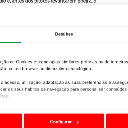
io e, antes dos pilotos levantarem poeira, o
cial da prova
, com tudo o que é preciso saber: onde
s espetáculo e quem são os pilotos e equipas em
nualmente em Portugal volta a trazer as estrelas do
Detalhes
s do Norte e Centro do país,
entre os dias 7 e 10 de
ndial de Ralis de 2026 e mantém o estatuto de uma
cional.
zação de Cookies e tecnologias similares próprias ou de tercei
ão no seu browser ou dispositivo tecnológico.
.
E O GUIA
o acesso, utilização, adaptação às suas preferências e asseg
er os seus hábitos de navegação para personalizar conteúdos
 num total de 345,14 quilómetros cronometrados,
iços.
ilómetros.
O quartel-general da prova continuará
rimónia de partida regressa a Coimbra.
ão destas tecnologias dependem do seu consentimento, definind
es históricos como Lousã, Arganil, Amarante, Vieira
e limitando o acesso a informações durante a navegação no Web
atro dias de espetáculo, adrenalina e milhares de
Configurar