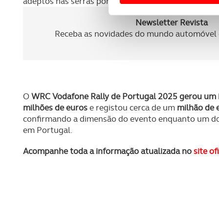
adeptos nas serras portuguesas.
Usamos cookies para melhorar
funcionalidades de redes so
Newsletter Revista
Receba as novidades do mundo automóvel e
Adicionalmente partilhamos i
e organizações na UE e em p
O ACP garantirá que as tran
consentimento e quando tal s
O
WRC Vodafone Rally de Portugal 2025 gerou um 
milhões
de euros
e registou cerca de um
milhão de 
Realçamos que o bloqueio de 
confirmando a dimensão do evento enquanto um do
navegação no Website e nos 
em Portugal.
Consulte a política de cookie
Acompanhe toda a informação atualizada no
site o