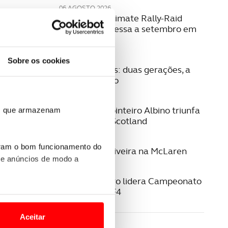
06 AGOSTO 2026
W2RC: bp Ultimate Rally-Raid
Portugal regressa a setembro em
2027
04 AGOSTO 2026
Sobre os cookies
Família Fontes: duas gerações, a
mesma paixão
03 AGOSTO 2026
Eduardo Carpinteiro Albino triunfa
ros que armazenam
no Eco Rally Scotland
29 JUNHO 2026
uram o bom funcionamento do
Guilherme Oliveira na McLaren
 e anúncios de modo a
22 JUNHO 2026
Noah Monteiro lidera Campeonato
Espanhol de F4
o nesses termos e a todo o
site.
Aceitar