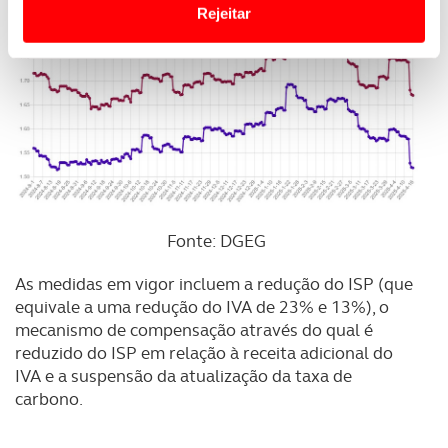
Website.
Rejeitar
Usamos cookies para melhorar a sua experiência digital,
personalizar conteúdos e anúncios, para lhe proporcionar
funcionalidades de redes sociais, bem como para
analisar dados de navegação no nosso website.
Adicionalmente partilhamos informação, relativa à sua
utilização do nosso site de publicidade e de análise, com
parceiros e organizações na UE e em países terceiros.
Fonte: DGEG
O ACP garantirá que as transferências internacionais de
As medidas em vigor incluem a redução do ISP (que
dados pessoais serão realizadas apenas com o seu
equivale a uma redução do IVA de 23% e 13%), o
consentimento e quando tal se afigure estritamente
mecanismo de compensação através do qual é
necessário no contexto dos serviços a prestar.
reduzido do ISP em relação à receita adicional do
IVA e a suspensão da atualização da taxa de
Realçamos que o bloqueio de certo tipo de Cookies e
carbono.
tecnologias similares pode ter impacto na sua
experiência de navegação no Website e nos serviços