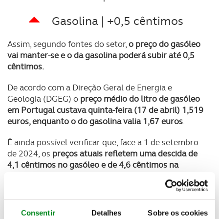
Gasolina | +0,5 cêntimos
Assim, segundo fontes do setor,
o preço do gasóleo
vai manter-se e o da gasolina poderá subir até 0,5
cêntimos.
De acordo com a Direção Geral de Energia e
Geologia (DGEG) o
preço médio do litro de gasóleo
em Portugal custava quinta-feira (17 de abril)
1,519
euros
, enquanto o do gasolina valia
1,67 euros
.
É ainda possível verificar que, face a 1 de setembro
de 2024, os
preços atuais refletem uma descida de
4,1
cêntimos no gasóleo e de 4,6 cêntimos na
gasolina.
Caso se confirmem as previsões para a próxima
semana, o
preço médio do gasóleo simples deverá
Consentir
Detalhes
Sobre os cookies