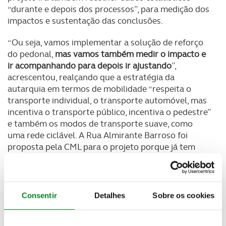
“durante e depois dos processos”, para medição dos
impactos e sustentação das conclusões.
“Ou seja, vamos implementar a solução de reforço
do pedonal,
mas vamos também medir o impacto e
ir acompanhando para depois ir ajustando
”,
acrescentou, realçando que a estratégia da
autarquia em termos de mobilidade “respeita o
transporte individual, o transporte automóvel, mas
incentiva o transporte público, incentiva o pedestre”
e também os modos de transporte suave, como
uma rede ciclável. A Rua Almirante Barroso foi
proposta pela CML para o projeto porque já tem
“
uma mistura de usos”, está localizada num bairro
onde existe bastante pressão, com bastante
utilização, e está próxima de um liceu
.
Consentir
Detalhes
Sobre os cookies
Gonçalo Reis destacou que existem outros projetos
para a mobilidade na cidade, nomeadamente em