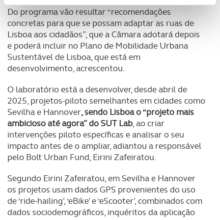
Usamos cookies para melhorar a sua experiência digital,
Do programa vão resultar “recomendações
personalizar conteúdos e anúncios, para lhe proporcionar
concretas para que se possam adaptar as ruas de
funcionalidades de redes sociais, bem como para
Lisboa aos cidadãos”, que a Câmara adotará depois
analisar dados de navegação no nosso website.
e poderá incluir no Plano de Mobilidade Urbana
Sustentável de Lisboa, que está em
Adicionalmente partilhamos informação, relativa à sua
desenvolvimento, acrescentou.
utilização do nosso site de publicidade e de análise, com
parceiros e organizações na UE e em países terceiros.
O laboratório está a desenvolver, desde abril de
2025, projetos-piloto semelhantes em cidades como
O ACP garantirá que as transferências internacionais de
Sevilha e Hannover
, sendo Lisboa o “projeto mais
dados pessoais serão realizadas apenas com o seu
ambicioso até agora” do SUT Lab
, ao criar
consentimento e quando tal se afigure estritamente
intervenções piloto específicas e analisar o seu
necessário no contexto dos serviços a prestar.
impacto antes de o ampliar, adiantou a responsável
pelo Bolt Urban Fund, Eirini Zafeiratou.
Realçamos que o bloqueio de certo tipo de Cookies e
Segundo Eirini Zafeiratou, em Sevilha e Hannover
tecnologias similares pode ter impacto na sua
os projetos usam dados GPS provenientes do uso
experiência de navegação no Website e nos serviços
de ‘ride-hailing’, ‘eBike’ e ‘eScooter’, combinados com
disponibilizados.
dados sociodemográficos, inquéritos da aplicação