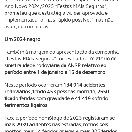
Ano Novo 2024/2025 “Festas MAIs Seguras”,
O ACP garantirá que as transferências internacionais de
prometeu que a estratégia vai ser aprovada e
dados pessoais serão realizadas apenas com o seu
implementada “o mais rápido possível”, mas não
consentimento e quando tal se afigure estritamente
avançou com datas.
necessário no contexto dos serviços a prestar.
Um 2024 negro
Realçamos que o bloqueio de certo tipo de Cookies e
Também à margem da apresentação da campanha
tecnologias similares pode ter impacto na sua
“Festas MAIs Seguras” foi revelado o
relatório de
experiência de navegação no Website e nos serviços
sinistralidade rodoviária da ANSR relativo ao
disponibilizados.
período entre 1 de janeiro e 15 de dezembro
.
Consulte a política de cookies do site.
Neste período ocorreram
134 914 acidentes
rodoviários, tendo 453 pessoas morrido, 2550
ficado feridas com gravidade e 41 419 sofrido
ferimentos ligeiros
.
Face a período homólogo de 2023
registaram-se
mais 2939 acidentes nas estradas, menos seis
mortos, mais 14 feridos graves e mais 306 feridos