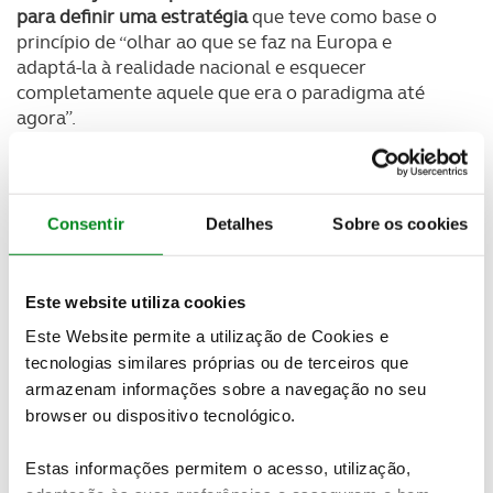
para definir uma estratégia
que teve como base o
princípio de “olhar ao que se faz na Europa e
adaptá-la à realidade nacional e esquecer
completamente aquele que era o paradigma até
agora”.
Acerca dos métodos atualmente usados, Rui Ribeiro
reforçou: “Com campanhas e fiscalização não vamos
lá (…)
nunca se fiscalizou tanto e tão bem em
Consentir
Detalhes
Sobre os cookies
Portugal como nos últimos tempos
”.
E tem números para o comprovar. De acordo com o
Este website utiliza cookies
líder da ANSR, a
fiscalização aumentou 80% nos
Este Website permite a utilização de Cookies e
primeiros sete meses de 2024
face ao período
homólogo de 2023 e duplicou entre 2019 e 2023.
tecnologias similares próprias ou de terceiros que
armazenam informações sobre a navegação no seu
Rui Ribeiro defende que “Essa fiscalização teve um
browser ou dispositivo tecnológico.
dos objetivos atingidos que foi a taxa de fiscalização
e a taxa de infratores.
Em termos de fiscalização
Estas informações permitem o acesso, utilização,
podemos dizer que Portugal está a funcionar muito