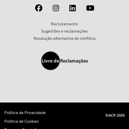
parceiros e organizações na UE e em países terceiros.
O ACP garantirá que as transferências internacionais de
Recrutamento
dados pessoais serão realizadas apenas com o seu
Sugestões e reclamações
consentimento e quando tal se afigure estritamente
Resolução alternativa de conflitos
necessário no contexto dos serviços a prestar.
Realçamos que o bloqueio de certo tipo de Cookies e
tecnologias similares pode ter impacto na sua
experiência de navegação no Website e nos serviços
disponibilizados.
Consulte a política de cookies do site.
Política de Privacidade
©ACP 2026
Política de Cookies