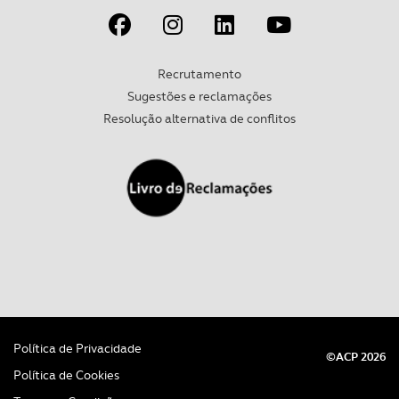
parceiros e organizações na UE e em países terceiros.
O ACP garantirá que as transferências internacionais de
Recrutamento
dados pessoais serão realizadas apenas com o seu
Sugestões e reclamações
consentimento e quando tal se afigure estritamente
Resolução alternativa de conflitos
necessário no contexto dos serviços a prestar.
Realçamos que o bloqueio de certo tipo de Cookies e
tecnologias similares pode ter impacto na sua
experiência de navegação no Website e nos serviços
disponibilizados.
Consulte a política de cookies do site.
Política de Privacidade
©ACP 2026
Política de Cookies