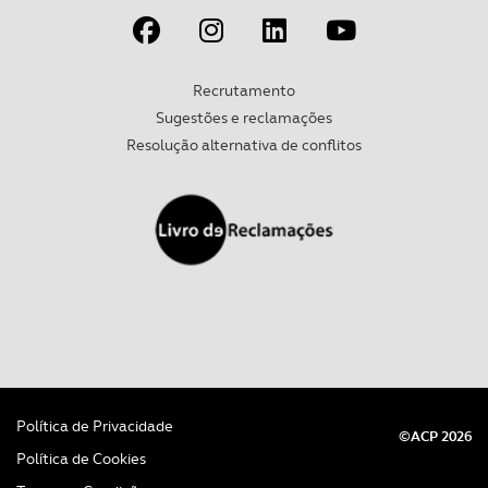
parceiros e organizações na UE e em países terceiros.
O ACP garantirá que as transferências internacionais de
Recrutamento
dados pessoais serão realizadas apenas com o seu
Sugestões e reclamações
consentimento e quando tal se afigure estritamente
Resolução alternativa de conflitos
necessário no contexto dos serviços a prestar.
Realçamos que o bloqueio de certo tipo de Cookies e
tecnologias similares pode ter impacto na sua
experiência de navegação no Website e nos serviços
disponibilizados.
Consulte a política de cookies do site.
Política de Privacidade
©ACP 2026
Política de Cookies