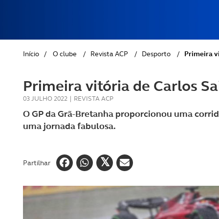
REVISTA ACP
PETS
SOBRE O ACP SEGUROS
CLÁSSICOS
Início
/
O clube
/
Revista ACP
/
Desporto
/
Primeira v
GOLFE
Primeira vitória de Carlos S
AUTOCARAVANISMO
03 JULHO 2022
|
REVISTA ACP
O GP da Grã-Bretanha proporcionou uma corrida 
uma jornada fabulosa.
Partilhar