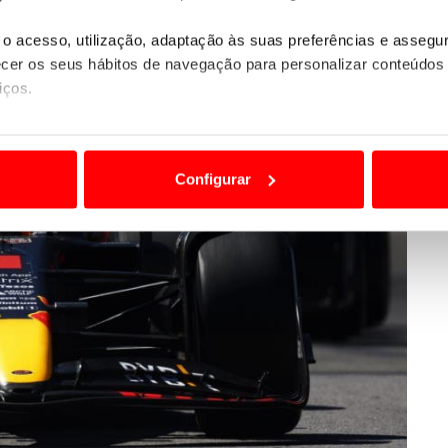
o acesso, utilização, adaptação às suas preferências e asseg
er os seus hábitos de navegação para personalizar conteúdos
iços.
ão destas tecnologias dependem do seu consentimento, definind
e limitando o acesso a informações durante a navegação no Web
Configurar
 a sua experiência digital, personalizar conteúdos e anúncios,
ciais, bem como para analisar dados de navegação no nosso web
nformação, relativa à sua utilização do nosso site de publicidad
aíses terceiros.
sferências internacionais de dados pessoais serão realizadas 
e afigure estritamente necessário no contexto dos serviços a pr
certo tipo de Cookies e tecnologias similares pode ter impacto