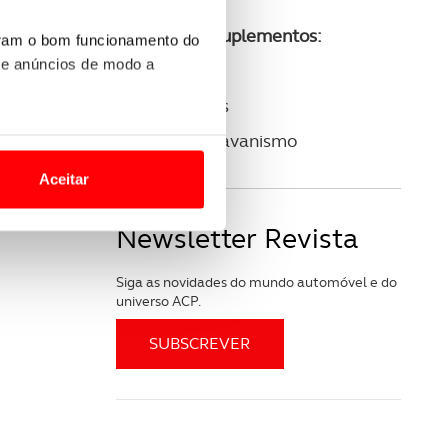
Consulte os suplementos:
uram o bom funcionamento do
 e anúncios de modo a
ACP Golfe
ACP Clássicos
o nesses termos e a todo o
ACP Autocaravanismo
site.
Aceitar
 para lhe proporcionar
Newsletter Revista
site.
e e de análise, com parceiros
Siga as novidades do mundo automóvel e do
universo ACP.
apenas com o seu
estar.
 na sua experiência de