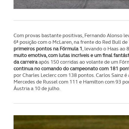
navegação no Website e nos 
Consulte a política de cookie
Com provas bastante positivas, Fernando Alonso lev
6ª posição com o McLaren, na frente do Red Bull de
primeiros pontos na Fórmula 1
, levando o Haas ao 8
muito emotiva, com lutas incríveis e um final fantást
da carreira
após 150 corridas ao volante de um Fórm
continua no comando do campeonato com 181 pon
por Charles Leclerc com 138 pontos. Carlos Sainz é 
Mercedes de Russel com 111 e Hamilton com 93 pon
Áustria a 10 de julho.