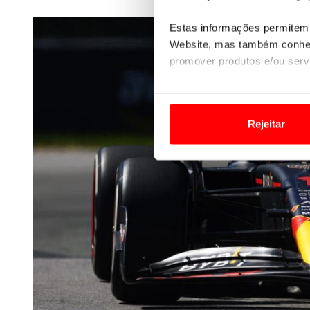
Estas informações permitem 
Website, mas também conhec
promover produtos e/ou serv
Em alguns casos, a utilizaç
tempo as suas preferências 
Rejeitar
Usamos cookies para melhorar
funcionalidades de redes so
Adicionalmente partilhamos i
e organizações na UE e em p
O ACP garantirá que as tran
consentimento e quando tal s
Realçamos que o bloqueio de 