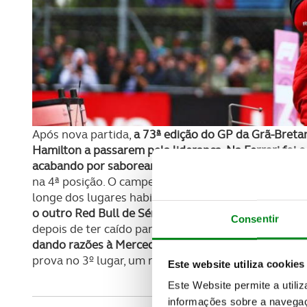
Após nova partida,
a 73ª edição do GP da Grã-Breta
Hamilton a passarem pela liderança
.
Na Ferrari foi 
acabando por saborear uma merecida vitória
, com o
na 4ª posição. O campeão do mundo Max Verstappen
longe dos lugares habituais, num modesto 7º lugar
o outro Red Bull de Sérgio Pérez, que assinou uma
Consentir
depois de ter caído para a cauda do pelotão. Perant
dando razões à Mercedes para sorrir
. O piloto brit
prova no 3º lugar, um resultado que não deixa de ser
Este website utiliza cookies
Este Website permite a utili
informações sobre a navegaç