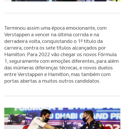
consentimento e quando tal se afigure estritamente
necessário no contexto dos serviços a prestar.
Realçamos que o bloqueio de certo tipo de Cookies e
Terminou assim uma época emocionante, com
tecnologias similares pode ter impacto na sua
Verstappen a vencer na última corrida e na
experiência de navegação no Website e nos serviços
derradeira volta, conquistando o 1º título da
disponibilizados.
carreira, contra os sete títulos alcançados por
Hamilton. Para 2022 vão chegar os novos Fórmula
Consulte a política de cookies do site.
1, seguramente com emoções diferentes, para além
das inúmeras diferenças técnicas, e novos duelos
entre Verstappen e Hamilton, mas também com
portas abertas a muitos outros candidatos.