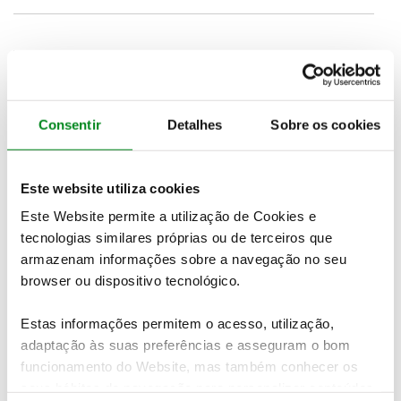
Consentir
Detalhes
Sobre os cookies
Este website utiliza cookies
Este Website permite a utilização de Cookies e
tecnologias similares próprias ou de terceiros que
armazenam informações sobre a navegação no seu
browser ou dispositivo tecnológico.
Estas informações permitem o acesso, utilização,
Depois de uma época absolutamente cativante,
Max
adaptação às suas preferências e asseguram o bom
Verstappen conquista o título de campeão do
funcionamento do Website, mas também conhecer os
mundo de Fórmula 1 com 395,5 pontos, Lewis
seus hábitos de navegação para personalizar conteúdos
Hamilton ficou a 8 pontos de diferença com 387,5