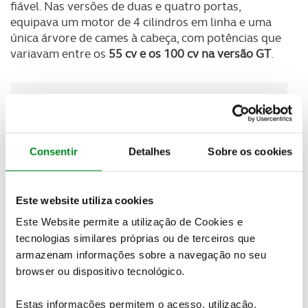
fiável. Nas versões de duas e quatro portas,
equipava um motor de 4 cilindros em linha e uma
única árvore de cames à cabeça, com potências que
variavam entre os
55 cv e os 100 cv na versão GT
.
Newsletter Revista
Receba as novidades do mundo automóvel e
do universo ACP.
Consentir
Detalhes
Sobre os cookies
SUBSCREVER
Este website utiliza cookies
Este Website permite a utilização de Cookies e
Lançado em 1972 por ocasião dos Jogos Olímpicos
tecnologias similares próprias ou de terceiros que
de Munique,
o Audi 80 foi ainda um modelo que viria
armazenam informações sobre a navegação no seu
a estrear o segmento dos familiares compactos
e o
browser ou dispositivo tecnológico.
seu êxito elevou-o a Carro Europeu do Ano no ano
seguinte. Embora tenha nascido pouco antes da
Estas informações permitem o acesso, utilização,