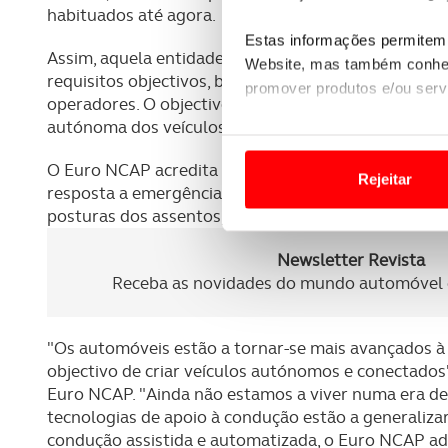
habituados até agora.
Estas informações permitem 
Assim, aquela entidade de segurança espera definir
Website, mas também conhec
requisitos objectivos, bem como um esquema de seg
promover produtos e/ou serv
operadores. O objectivo final é lançar as bases para
autónoma dos veículos.
Em alguns casos, a utilizaç
tempo as suas preferências 
O Euro NCAP acredita que o foco aqui deve ser a pr
Rejeitar
resposta a emergências, bem como a protecção contr
Usamos cookies para melhorar
posturas dos assentos, sistemas de retenção e comp
funcionalidades de redes so
Newsletter Revista
Adicionalmente partilhamos i
Receba as novidades do mundo automóvel e
e organizações na UE e em p
"Os automóveis estão a tornar-se mais avançados à
O ACP garantirá que as tran
objectivo de criar veículos autónomos e conectados
consentimento e quando tal s
Euro NCAP. "Ainda não estamos a viver numa era d
tecnologias de apoio à condução estão a generalizar
Realçamos que o bloqueio de 
condução assistida e automatizada, o Euro NCAP a