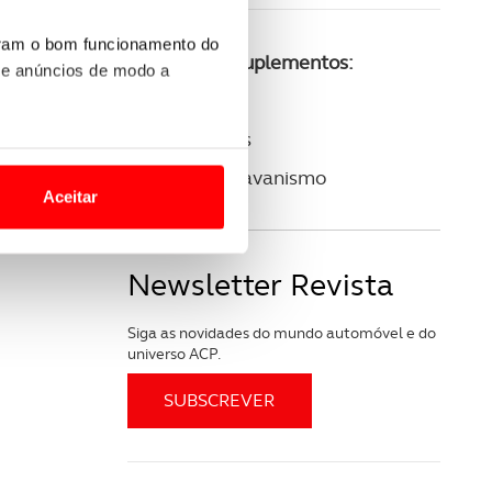
uram o bom funcionamento do
Consulte os suplementos:
 e anúncios de modo a
ACP Golfe
ACP Clássicos
o nesses termos e a todo o
ACP Autocaravanismo
site.
Aceitar
 para lhe proporcionar
site.
Newsletter Revista
e e de análise, com parceiros
Siga as novidades do mundo automóvel e do
universo ACP.
apenas com o seu
estar.
 na sua experiência de