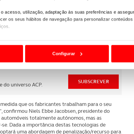
o acesso, utilização, adaptação às suas preferências e asseg
 um conjunto mais dinâmico de protocolos e
er os seus hábitos de navegação para personalizar conteúdos
urança, adaptado às necessidades dos futuros
iços.
 uma "regulação significativa" da segurança
ão destas tecnologias dependem do seu consentimento, definind
e limitando o acesso a informações durante a navegação no Web
evenção de colisões em estradas e arruamentos,
Configurar
a colisões dos ocupantes - resistência ao choque,
 a sua experiência digital, personalizar conteúdos e anúncios,
atibilidade.
ciais, bem como para analisar dados de navegação no nosso web
SUBSCREVER
nformação, relativa à sua utilização do nosso site de publicidad
 do universo ACP.
aíses terceiros.
 medida que os fabricantes trabalham para o seu
sferências internacionais de dados pessoais serão realizadas 
", confirmou Niels Ebbe Jacobsen, presidente do
e afigure estritamente necessário no contexto dos serviços a pr
e automóveis totalmente autónomos, mas as
-se. Dada a importância destas tecnologias de
certo tipo de Cookies e tecnologias similares pode ter impacto
doptará uma abordagem de penalização/recurso para