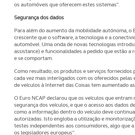
navegação no Website e nos 
os automóveis que oferecem estes sistemas".
Consulte a política de cookie
Segurança dos dados
Para além do aumento da mobilidade autónoma, o
crescente que o software, a tecnologia e a conect
automóvel. Uma onda de novas tecnologias introduz
assistance) e funcionalidades a pedido que estão a 
e se comportam.
Como resultado, os produtos e serviços fornecidos
cada vez mais interligados com os oferecidos pelas
de veículos à Internet das Coisas tem aumentado a
O Euro NCAP declarou que os veículos que entram 
segurança dos veículos, e que o acesso aos dados de
como a informação dentro do veículo deve continuar
autorizadas. Isto engloba a utilização e monitoriza
testes independentes aos consumidores, algo que
os legisladores europeus".