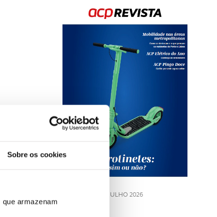
Rev
202
Sobre os cookies
LE
JULHO 2026
ros que armazenam