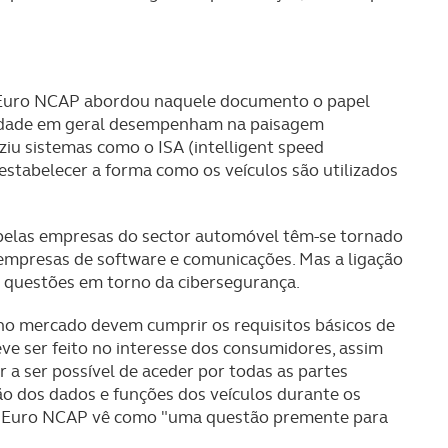
serviços disponibilizados.
s do site.
 Euro NCAP abordou naquele documento o papel
ividade em geral desempenham na paisagem
iu sistemas como o ISA (intelligent speed
restabelecer a forma como os veículos são utilizados
 pelas empresas do sector automóvel têm-se tornado
 empresas de software e comunicações. Mas a ligação
s questões em torno da cibersegurança.
no mercado devem cumprir os requisitos básicos de
ve ser feito no interesse dos consumidores, assim
 a ser possível de aceder por todas as partes
ção dos dados e funções dos veículos durante os
 a Euro NCAP vê como "uma questão premente para