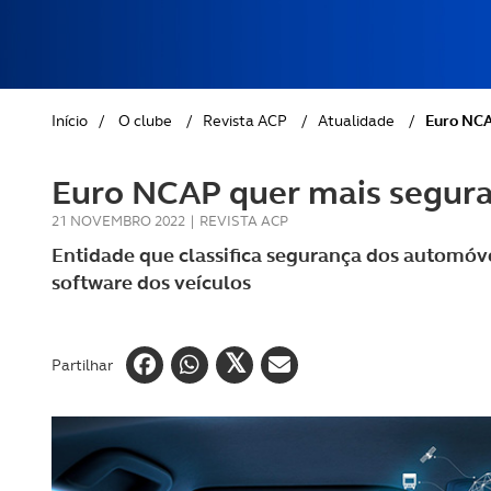
REVISTA ACP
PETS
SOBRE O ACP SEGUROS
CLÁSSICOS
Início
/
O clube
/
Revista ACP
/
Atualidade
/
Euro NCA
GOLFE
Euro NCAP quer mais segur
AUTOCARAVANISMO
21 NOVEMBRO 2022
|
REVISTA ACP
Entidade que classifica segurança dos automóv
software dos veículos
Partilhar