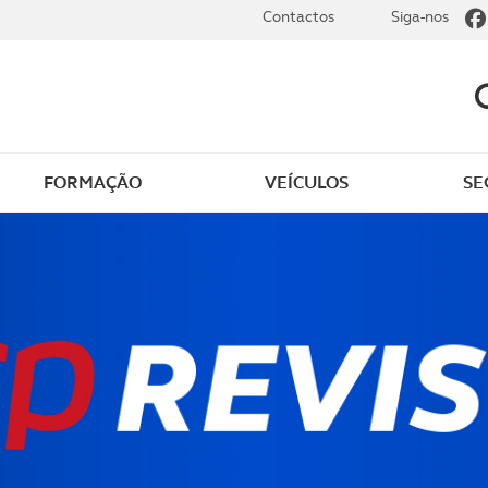
Contactos
Siga-nos
FORMAÇÃO
VEÍCULOS
SE
dade
Clássicos
mentos
Notícias do clube
s
Golfe
sts
Revista ACP Edição
impressa
rto