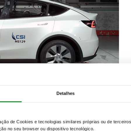
Detalhes
s autónomos podem ser radicalmente diferentes, na
er de elementos ditos "tradicionais", tais como um
zação de Cookies e tecnologias similares próprias ou de tercei
nvencionar" o uso dos bancos como estamos
ão no seu browser ou dispositivo tecnológico.