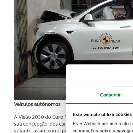
Consentir
Veículos autónomos
Este website utiliza cookies
A Visão 2030 do Euro NCAP destaca que os veículo
sua concepção, dos carros tradicionais. Podem carec
Este Website permite a utili
volante, assim como podem potencialmente "desco
informações sobre a navegaç