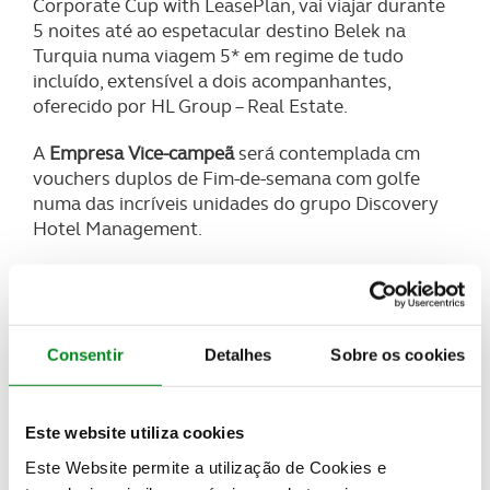
Corporate Cup with LeasePlan, vai viajar durante
5 noites até ao espetacular destino Belek na
Turquia numa viagem 5* em regime de tudo
incluído, extensível a dois acompanhantes,
oferecido por HL Group – Real Estate.
A
Empresa Vice-campeã
será contemplada cm
vouchers duplos de Fim-de-semana com golfe
numa das incríveis unidades do grupo Discovery
Hotel Management.
A
Empresa 3ª classificada
terá uma grande
experiência com golfe, buggy e almoço no
deslumbrante Oitavos Dunes
Consentir
Detalhes
Sobre os cookies
As inscrições já estão abertas para as próximas
fases de qualificação:
Este website utiliza cookies
1 de julho 2022 – Aroeira Pines Classic
Este Website permite a utilização de Cookies e