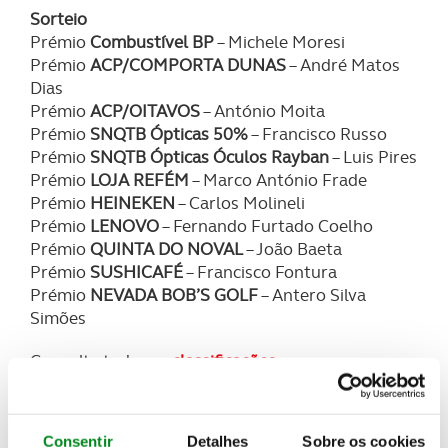
Sorteio
Prémio
Combustível BP
– Michele Moresi
Prémio
ACP/COMPORTA DUNAS
– André Matos
Dias
Prémio
ACP/OITAVOS
– António Moita
Prémio
SNQTB Ópticas 50%
– Francisco Russo
Prémio
SNQTB Ópticas Óculos Rayban
– Luis Pires
Prémio
LOJA REFÉM
– Marco António Frade
Prémio
HEINEKEN
– Carlos Molineli
Prémio
LENOVO
– Fernando Furtado Coelho
Prémio
QUINTA DO NOVAL
– João Baeta
Prémio
SUSHICAFÉ
– Francisco Fontura
Prémio
NEVADA BOB’S GOLF
– Antero Silva
Simões
Consulte todas as
classificações
Veja todas as
imagens
do evento
Consentir
Detalhes
Sobre os cookies
Conheça em detalhe as
classificações
das Ordens