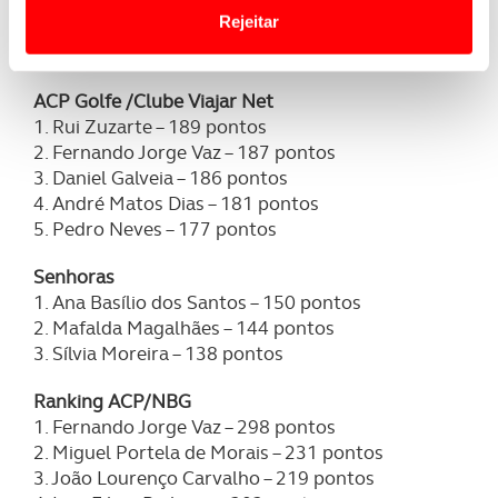
3. João Lourenço Carvalho – 131 pontos
Website.
Rejeitar
4. Fernando Furtado Coelho – 129 pontos
5. David Quinta – 128 pontos
Usamos cookies para melhorar a sua experiência digital,
personalizar conteúdos e anúncios, para lhe proporcionar
ACP Golfe /Clube Viajar Net
funcionalidades de redes sociais, bem como para
1. Rui Zuzarte – 189 pontos
analisar dados de navegação no nosso website.
2. Fernando Jorge Vaz – 187 pontos
3. Daniel Galveia – 186 pontos
Adicionalmente partilhamos informação, relativa à sua
4. André Matos Dias – 181 pontos
utilização do nosso site de publicidade e de análise, com
5. Pedro Neves – 177 pontos
parceiros e organizações na UE e em países terceiros.
Senhoras
1. Ana Basílio dos Santos – 150 pontos
O ACP garantirá que as transferências internacionais de
2. Mafalda Magalhães – 144 pontos
dados pessoais serão realizadas apenas com o seu
3. Sílvia Moreira – 138 pontos
consentimento e quando tal se afigure estritamente
necessário no contexto dos serviços a prestar.
Ranking ACP/NBG
1. Fernando Jorge Vaz – 298 pontos
Realçamos que o bloqueio de certo tipo de Cookies e
2. Miguel Portela de Morais – 231 pontos
tecnologias similares pode ter impacto na sua
3. João Lourenço Carvalho – 219 pontos
experiência de navegação no Website e nos serviços