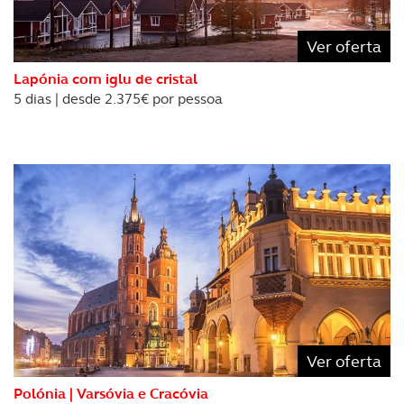
consentimento e quando tal se afigure estritamente
necessário no contexto dos serviços a prestar.
Ver oferta
Realçamos que o bloqueio de certo tipo de Cookies e
Lapónia com iglu de cristal
tecnologias similares pode ter impacto na sua
5 dias | desde 2.375€ por pessoa
experiência de navegação no Website e nos serviços
disponibilizados.
Consulte a política de cookies do site.
Ver oferta
Polónia | Varsóvia e Cracóvia