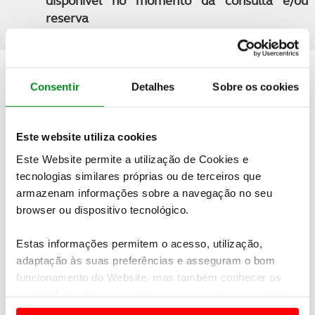
disponível no momento da consulta e/ou
reserva
Quer saber mais detalhes sobre esta viagem?
Consentir
Detalhes
Sobre os cookies
PEDIDO DE INFORMAÇÕES
Este website utiliza cookies
Este Website permite a utilização de Cookies e
tecnologias similares próprias ou de terceiros que
Não encontrou o seu destino nas nossas ofertas online?
armazenam informações sobre a navegação no seu
Temos mais viagens e experiências à sua espera.
Contacte-
browser ou dispositivo tecnológico.
nos
Estas informações permitem o acesso, utilização,
adaptação às suas preferências e asseguram o bom
funcionamento do Website, mas também conhecer os
seus hábitos de navegação para personalizar conteúdos
e anúncios de modo a promover produtos e/ou serviços.