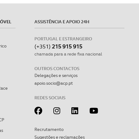
MÓVEL
ASSISTÊNCIA E APOIO 24H
PORTUGAL E ESTRANGEIRO
(+351)
215 915 915
rico
chamada para a rede fixa nacional
OUTROS CONTACTOS
Delegações e serviços
apoio.socio@acp.pt
Race
REDES SOCIAIS
CP
Recrutamento
as
Sugestões e reclamações