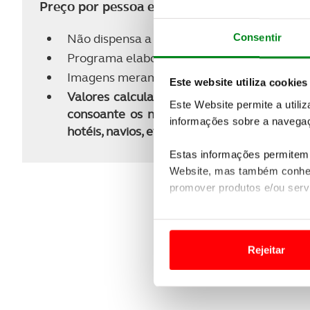
Preço por pessoa em cabine dupla e sujeito a
Não dispensa a consulta das condições gera
Consentir
Programa elaborado em ABR 26 com a orga
Imagens meramente ilustrativas dos países, 
Este website utiliza cookies
Valores calculados nas tarifas dinâmicas m
Este Website permite a utili
consoante os níveis de ocupação. Caso não
informações sobre a navegaç
hotéis, navios, etc.), será apresentado o m
Estas informações permitem 
Website, mas também conhec
promover produtos e/ou serv
Em alguns casos, a utilizaç
tempo as suas preferências 
Rejeitar
Usamos cookies para melhorar
funcionalidades de redes so