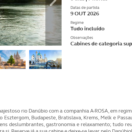
Datas de partida
9 OUT 2026
Regime
Tudo incluído
Observações
Cabines de categoria su
jestoso rio Danúbio com a companhia A-ROSA, em regime d
 Esztergom, Budapeste, Bratislava, Krems, Melk e Passa
agens deslumbrantes, gastronomia e relaxamento; tudo re
si. Reserve já a sua cabine e deixe-se levar pelo Danúbio