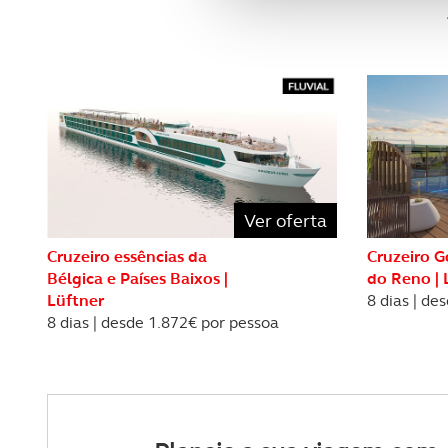
Adicionalmente partilhamos i
e organizações na UE e em p
O ACP garantirá que as tran
consentimento e quando tal s
Realçamos que o bloqueio de 
navegação no Website e nos 
Ver oferta
Consulte a política de cookie
Cruzeiro essências da
Cruzeiro G
Bélgica e Países Baixos |
do Reno | 
Lüftner
8 dias | de
8 dias | desde 1.872€ por pessoa