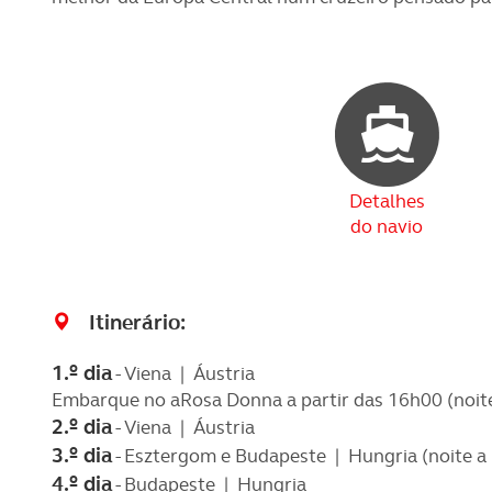
Detalhes
do navio
Itinerário
:
1.º dia
- Viena | Áustria
Embarque no aRosa Donna a partir das 16h00 (noit
2.º dia
- Viena | Áustria
3.º dia
- Esztergom e Budapeste | Hungria (noite 
4.º dia
- Budapeste | Hungria