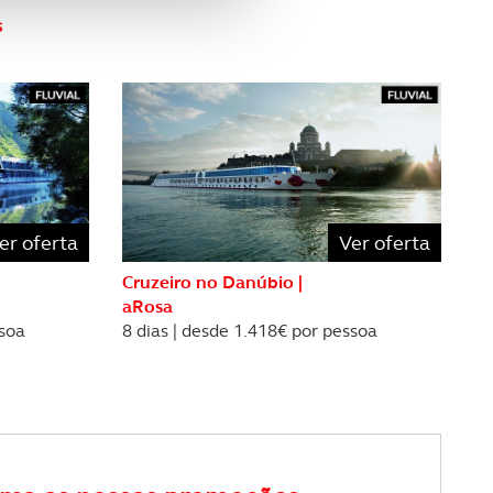
e e de análise, com parceiros
s
apenas com o seu
estar.
 na sua experiência de
er oferta
Ver oferta
Cruzeiro no Danúbio |
aRosa
ssoa
8 dias | desde 1.418€ por pessoa