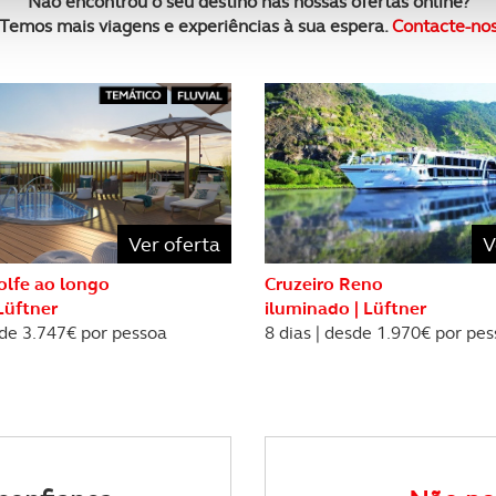
Não encontrou o seu destino nas nossas ofertas online?
nformação, relativa à sua utilização do nosso site de publicidad
Temos mais viagens e experiências à sua espera.
Contacte-no
aíses terceiros.
sferências internacionais de dados pessoais serão realizadas 
e afigure estritamente necessário no contexto dos serviços a pr
certo tipo de Cookies e tecnologias similares pode ter impacto
serviços disponibilizados.
Ver oferta
V
s do site.
olfe ao longo
Cruzeiro Reno
Lüftner
iluminado | Lüftner
sde 3.747€ por pessoa
8 dias | desde 1.970€ por pe