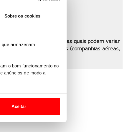
Sobre os cookies
 programa de viagem
ma para o período indicado, as quais podem variar
ros que armazenam
tratadas com os fornecedores (companhias aéreas,
rva
uram o bom funcionamento do
 e anúncios de modo a
o nesses termos e a todo o
site.
Aceitar
 para lhe proporcionar
site.