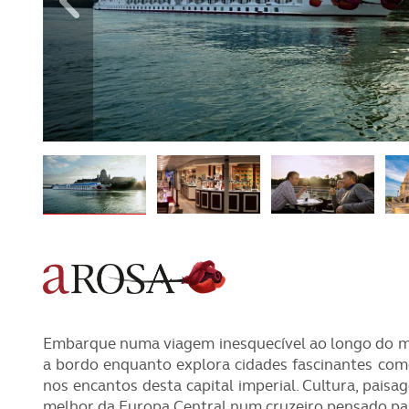
REVISTA ACP
PETS
SOBRE O ACP SEGUROS
CLÁSSICOS
GOLFE
AUTOCARAVANISMO
Embarque numa viagem inesquecível ao longo do ma
a bordo enquanto explora cidades fascinantes como
nos encantos desta capital imperial. Cultura, pais
melhor da Europa Central num cruzeiro pensado para 