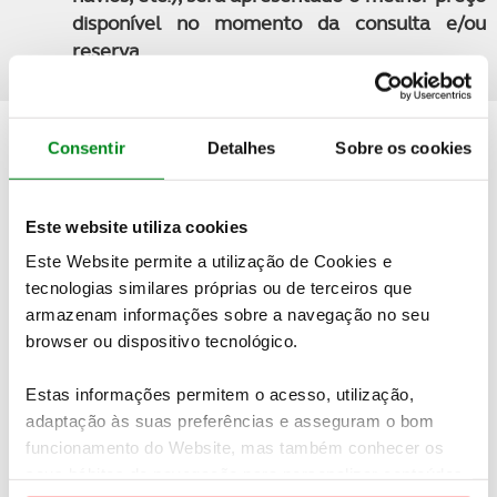
disponível no momento da consulta e/ou
reserva
Quer saber mais detalhes sobre esta viagem?
Consentir
Detalhes
Sobre os cookies
PEDIDO DE INFORMAÇÕES
Este website utiliza cookies
Este Website permite a utilização de Cookies e
tecnologias similares próprias ou de terceiros que
armazenam informações sobre a navegação no seu
Não encontrou o seu destino nas nossas ofertas online?
Temos mais viagens e experiências à sua espera.
Contacte-
browser ou dispositivo tecnológico.
nos
Estas informações permitem o acesso, utilização,
adaptação às suas preferências e asseguram o bom
funcionamento do Website, mas também conhecer os
seus hábitos de navegação para personalizar conteúdos