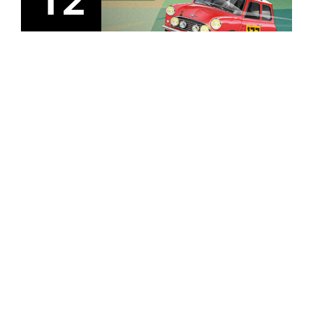
tecnologias similares pode ter impacto na sua
experiência de navegação no Website e nos serviços
disponibilizados.
setembro
Consulte a política de cookies do site.
Clássicos
Rally ACP Clássicos 2026
15
setembro
ACP
Cibersegurança: como proteger-se na internet - sede
ACP Lisboa