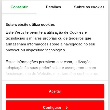
2026
/ agosto
/ Todos os
Consentir
Detalhes
Sobre os cookies
eventos
Este website utiliza cookies
Este Website permite a utilização de Cookies e
22
tecnologias similares próprias ou de terceiros que
armazenam informações sobre a navegação no seu
browser ou dispositivo tecnológico.
agosto
Estas informações permitem o acesso, utilização,
adaptação às suas preferências e asseguram o bom
Golfe
funcionamento do Website, mas também conhecer os
Grande Prémio ACP Golfe - 7ª prova
seus hábitos de navegação para personalizar conteúdos
e anúncios de modo a promover produtos e/ou serviços.
Aceitar
25
Em alguns casos, a utilização destas tecnologias
dependem do seu consentimento, definindo nesses
Configurar
termos e a todo o tempo as suas preferências e limitando