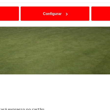
ão destas tecnologias dependem do seu consentimento, definind
e limitando o acesso a informações durante a navegação no Web
Configurar
 a sua experiência digital, personalizar conteúdos e anúncios,
ciais, bem como para analisar dados de navegação no nosso web
nformação, relativa à sua utilização do nosso site de publicidad
aíses terceiros.
sferências internacionais de dados pessoais serão realizadas 
e afigure estritamente necessário no contexto dos serviços a pr
certo tipo de Cookies e tecnologias similares pode ter impacto
serviços disponibilizados.
s do site.
tará expresso no cartão