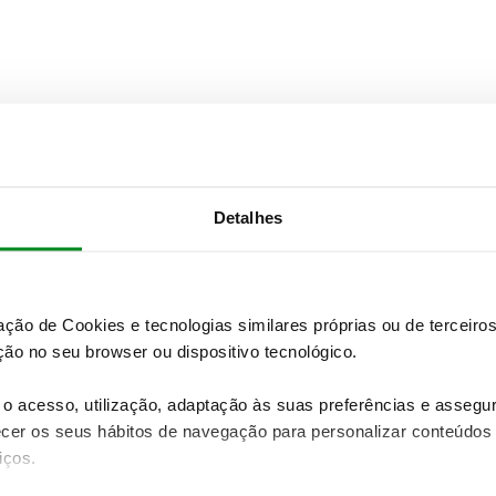
Detalhes
e Competição, às regras de golfe em vigor aprovadas pelo 
 estabelecidas pela Comissão Técnica para cada prova.
zação de Cookies e tecnologias similares próprias ou de tercei
ão no seu browser ou dispositivo tecnológico.
o acesso, utilização, adaptação às suas preferências e asseg
er os seus hábitos de navegação para personalizar conteúdos
iços.