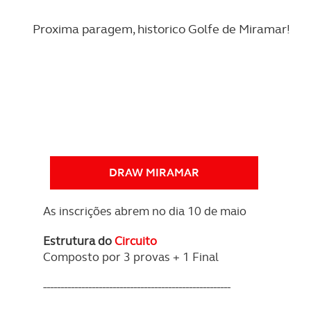
REVISTA ACP
PETS
SOBRE O ACP SEGUROS
Proxima paragem, historico Golfe de Miramar!
CLÁSSICOS
GOLFE
AUTOCARAVANISMO
DRAW MIRAMAR
As inscrições abrem no dia 10 de maio
Estrutura do
Circuito
Composto por 3 provas + 1 Final
------------------------------------------------------