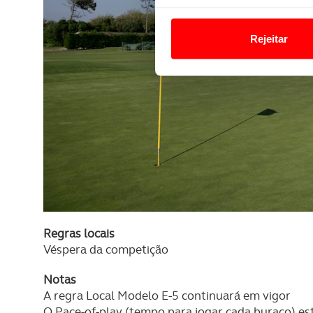
Em alguns casos, a utilizaç
tempo as suas preferências 
Rejeitar
Usamos cookies para melhorar
funcionalidades de redes so
Adicionalmente partilhamos i
e organizações na UE e em p
O ACP garantirá que as tran
consentimento e quando tal s
Realçamos que o bloqueio de 
navegação no Website e nos 
Regras locais
Véspera da competição
Consulte a política de cookie
Notas
A regra Local Modelo E-5 continuará em vigor
O Pace-of-play (tempo para jogar cada buraco) es