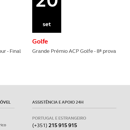
set
Golfe
r - Final
Grande Prémio ACP Golfe - 8ª prova
MÓVEL
ASSISTÊNCIA E APOIO 24H
PORTUGAL E ESTRANGEIRO
(+351)
215 915 915
rico