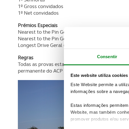
1º Gross convidados
1º Net convidados
Prémios Especiais
Nearest to the Pin Geral (Buraco 2)
Nearest to the Pin Geral (Buraco 5)
Longest Drive Geral (Buraco 9)
Consentir
Regras
Todas as provas estarão sujeitas a estes Termos d
permanente do ACP Golfe 2026 e às Regras Locais
Este website utiliza cookies
Este Website permite a utili
informações sobre a navegaç
Estas informações permitem 
Website, mas também conhec
promover produtos e/ou serv