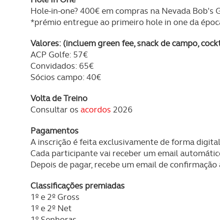
Hole-in-one? 400€ em compras na Nevada Bob's Go
*prémio entregue ao primeiro hole in one da época
Valores: (incluem green fee, snack de campo, cock
ACP Golfe: 57€
Convidados: 65€
Sócios campo: 40€
Volta de Treino
Consultar os
acordos
2026
Pagamentos
A inscrição é feita exclusivamente de forma digital
Cada participante vai receber um email automátic
Depois de pagar, recebe um email de confirmação
Classificações premiadas
1º e 2º Gross
1º e 2º Net
1º Senhoras