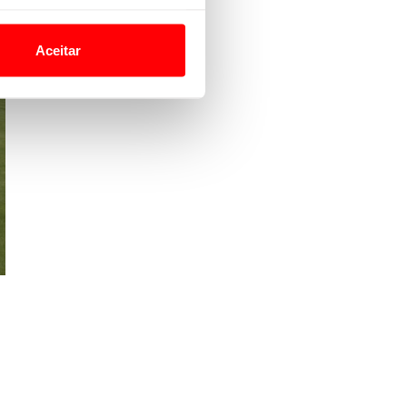
o nesses termos e a todo o
site.
Aceitar
 para lhe proporcionar
site.
e e de análise, com parceiros
apenas com o seu
estar.
 na sua experiência de