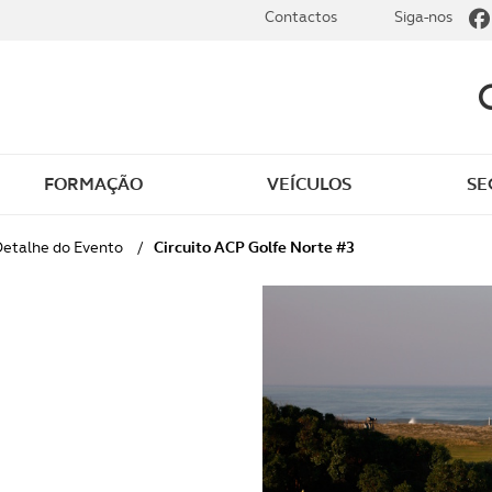
Contactos
Siga-nos
FORMAÇÃO
VEÍCULOS
SE
dade
Clássicos
etalhe do Evento
/
Circuito ACP Golfe Norte #3
mentos
Notícias do clube
s
Golfe
sts
Revista ACP Edição
impressa
rto