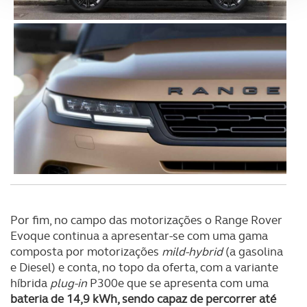
Adicionalmente partilhamos informação, relativa à sua
utilização do nosso site de publicidade e de análise, com
parceiros e organizações na UE e em países terceiros.
O ACP garantirá que as transferências internacionais de
dados pessoais serão realizadas apenas com o seu
consentimento e quando tal se afigure estritamente
necessário no contexto dos serviços a prestar.
Realçamos que o bloqueio de certo tipo de Cookies e
tecnologias similares pode ter impacto na sua
experiência de navegação no Website e nos serviços
Por fim, no campo das motorizações o Range Rover
disponibilizados.
Evoque continua a apresentar-se com uma gama
composta por motorizações
mild-hybrid
(a gasolina
Consulte a política de cookies do site.
e Diesel) e conta, no topo da oferta, com a variante
híbrida
plug-in
P300e que se apresenta com uma
bateria de 14,9 kWh, sendo capaz de percorrer até