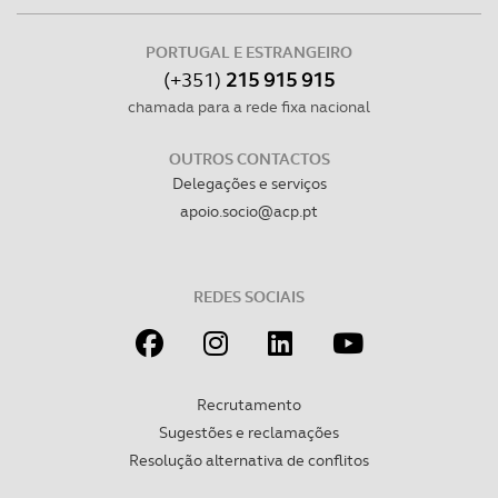
dados pessoais serão realizadas apenas com o seu
consentimento e quando tal se afigure estritamente
PORTUGAL E ESTRANGEIRO
necessário no contexto dos serviços a prestar.
(+351)
215 915 915
chamada para a rede fixa nacional
Realçamos que o bloqueio de certo tipo de Cookies e
tecnologias similares pode ter impacto na sua
OUTROS CONTACTOS
experiência de navegação no Website e nos serviços
Delegações e serviços
disponibilizados.
apoio.socio@acp.pt
Consulte a política de cookies do site.
REDES SOCIAIS
Recrutamento
Sugestões e reclamações
Resolução alternativa de conflitos