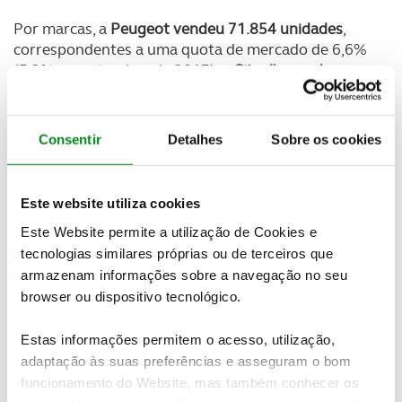
Por marcas, a
Peugeot vendeu 71.854 unidades
,
correspondentes a uma quota de mercado de 6,6%
(5,3% em setembro de 2017), a
Citroën vendeu
43,385 unidades
, que equivalem a uma penetração
de 4% (3,1% há um ano), a
DS representou 3.034
vendas
e manteve a quota de 0,3%. As marcas
Opel
Consentir
Detalhes
Sobre os cookies
e Vauxhall comercializaram 80.714 unidades
,
equivalentes a uma quota de 7,4% (+1 pp face ao
período homólogo).
Este website utiliza cookies
Em Portugal, em setembro, a Peugeot liderou quer
Este Website permite a utilização de Cookies e
o mercado de veículos de passageiros
, quer o de
tecnologias similares próprias ou de terceiros que
comerciais ligeiros, quer o conjunto dos dois, com
armazenam informações sobre a navegação no seu
2.095 viaturas vendidas e uma quota global de
browser ou dispositivo tecnológico.
13,3%. A marca aumentou as suas vendas 5,3% face
ao período homólogo do ano passado, num
Estas informações permitem o acesso, utilização,
mercado que recuou 11,7%.
adaptação às suas preferências e asseguram o bom
funcionamento do Website, mas também conhecer os
No mercado de passageiros, onde a Peugeot