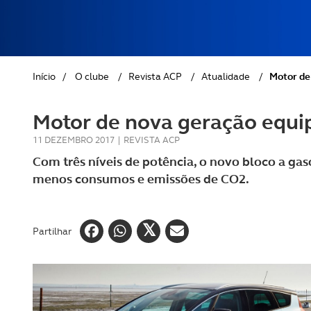
REVISTA ACP
PETS
SOBRE O ACP SEGUROS
CLÁSSICOS
Início
/
O clube
/
Revista ACP
/
Atualidade
/
Motor de
GOLFE
Motor de nova geração equip
AUTOCARAVANISMO
11 DEZEMBRO 2017
|
REVISTA ACP
Com três níveis de potência, o novo bloco a g
menos consumos e emissões de CO2.
Partilhar