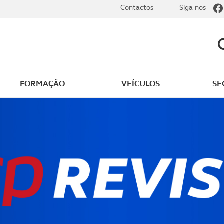
Contactos
Siga-nos
FORMAÇÃO
VEÍCULOS
SE
dade
Clássicos
mentos
Notícias do clube
s
Golfe
sts
Revista ACP Edição
impressa
rto