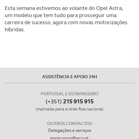
Adicionalmente partilhamos informação, relativa à sua
Esta semana estivemos ao volante do Opel Astra,
utilização do nosso site de publicidade e de análise, com
um modelo que tem tudo para prosseguir uma
parceiros e organizações na UE e em países terceiros.
carreira de sucesso, agora com novas motorizações
híbridas.
O ACP garantirá que as transferências internacionais de
dados pessoais serão realizadas apenas com o seu
consentimento e quando tal se afigure estritamente
necessário no contexto dos serviços a prestar.
Realçamos que o bloqueio de certo tipo de Cookies e
ASSISTÊNCIA E APOIO 24H
tecnologias similares pode ter impacto na sua
experiência de navegação no Website e nos serviços
PORTUGAL E ESTRANGEIRO
disponibilizados.
(+351)
215 915 915
chamada para a rede fixa nacional
Consulte a política de cookies do site.
OUTROS CONTACTOS
Delegações e serviços
apoio.socio@acp.pt