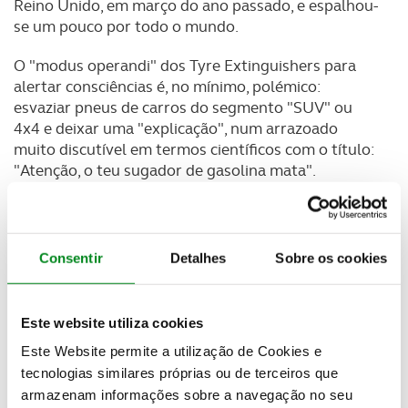
Reino Unido, em março do ano passado, e espalhou-
se um pouco por todo o mundo.
O "modus operandi" dos Tyre Extinguishers para
alertar consciências é, no mínimo, polémico:
esvaziar pneus de carros do segmento "SUV" ou
4x4 e deixar uma "explicação", num arrazoado
muito discutível em termos científicos com o título:
"Atenção, o teu sugador de gasolina mata".
De acordo com o site oficial do movimento, os
membros deste grupo são "pessoas de todas as
esferas da vida com um objetivo: tornar impossível
Consentir
Detalhes
Sobre os cookies
possuir um enorme 4x4 poluente nas áreas urbanas
do mundo. Estamos a defender-nos contra as
mudanças climáticas, poluição do ar e condutores
Este website utiliza cookies
inseguros", referem.
Este Website permite a utilização de Cookies e
Nesta edição da Revista ACP olhamos para as
tecnologias similares próprias ou de terceiros que
consequências legais deste tipo de vandalismo.
armazenam informações sobre a navegação no seu