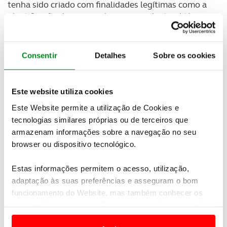
tenha sido criado com finalidades legítimas como a
identificação de responsáveis em acidentes, litígios
ou situações jurídicas levanta atualmente sérias
preocupações em matéria de privacidade e proteção
de dados pessoais.
Consentir
Detalhes
Sobre os cookies
Newsletter Revista
Receba as novidades do mundo automóvel e
Este website utiliza cookies
do universo ACP.
Este Website permite a utilização de Cookies e
tecnologias similares próprias ou de terceiros que
SUBSCREVER
armazenam informações sobre a navegação no seu
browser ou dispositivo tecnológico.
Num contexto em que o RGPD reforçou os
Estas informações permitem o acesso, utilização,
princípios da minimização de dados e da limitação
adaptação às suas preferências e asseguram o bom
de acesso à informação pessoal, muitos questionam
funcionamento do Website, mas também conhecer os
se continua a fazer sentido que dados tão sensíveis
seus hábitos de navegação para personalizar conteúdos
possam ser obtidos de forma relativamente simples
e anúncios de modo a promover produtos e/ou serviços.
e acessível ao público em geral.
Assista ao vídeo e