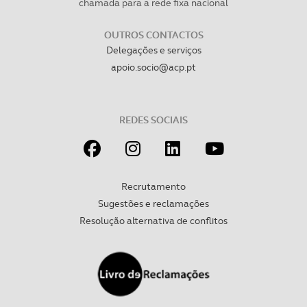
chamada para a rede fixa nacional
necessário no contexto dos serviços a prestar.
OUTROS CONTACTOS
Realçamos que o bloqueio de certo tipo de Cookies e
Delegações e serviços
tecnologias similares pode ter impacto na sua
apoio.socio@acp.pt
experiência de navegação no Website e nos serviços
disponibilizados.
REDES SOCIAIS
Consulte a política de cookies do site.
Recrutamento
Sugestões e reclamações
Resolução alternativa de conflitos