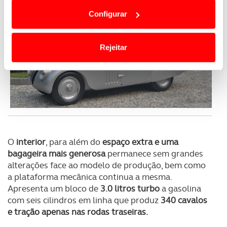
dependem do seu consentimento, definindo nesses
Configurar
termos e a todo o tempo as suas preferências e limitando
o acesso a informações durante a navegação no
Website.
Rejeitar
Usamos cookies para melhorar a sua experiência digital,
personalizar conteúdos e anúncios, para lhe proporcionar
funcionalidades de redes sociais, bem como para
analisar dados de navegação no nosso website.
Adicionalmente partilhamos informação, relativa à sua
utilização do nosso site de publicidade e de análise, com
O
interior
, para além do
espaço extra e uma
parceiros e organizações na UE e em países terceiros.
bagageira mais generosa
permanece sem grandes
alterações face ao modelo de produção, bem como
O ACP garantirá que as transferências internacionais de
a plataforma mecânica continua a mesma.
Apresenta um bloco de
3.0 litros turbo
a gasolina
dados pessoais serão realizadas apenas com o seu
com seis cilindros em linha que produz
340 cavalos
consentimento e quando tal se afigure estritamente
e tração apenas nas rodas traseiras.
necessário no contexto dos serviços a prestar.