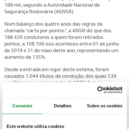
188 mil, segundo a Autoridade Nacional de
Segurança Rodoviária (ASNSR).
Num balanço dos quatro anos das regras da
chamada “carta por pontos”, a ANSR diz que dos
188.439 condutores a quem foram retirados
pontos, a 108.106 isso aconteceu entre 01 de junho
de 2019 e 31 de maio deste ano, representando um
aumento de 135%.
Desde a entrada em vigor deste sistema, foram
cassados 1.044 títulos de condução, dos quais 539
no último ano, um aumento de 107% face ao
número registado entre 01 de junho de 2016 e 31
de maio de 2019.
Consentir
Detalhes
Sobre os cookies
Isto – acrescenta a ANSR -, “para além de 1.532
títulos de condução cujos processos de cassação se
encontram já instruídos ou em fase de instrução”.
Este website utiliza cookies