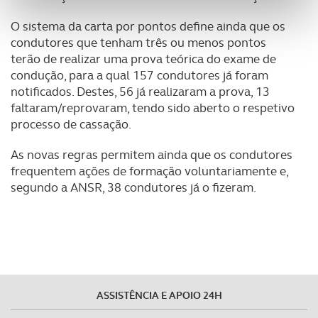
personalizar conteúdos e anúncios, para lhe proporcionar
funcionalidades de redes sociais, bem como para
O sistema da carta por pontos define ainda que os
analisar dados de navegação no nosso website.
condutores que tenham três ou menos pontos
terão de realizar uma prova teórica do exame de
Adicionalmente partilhamos informação, relativa à sua
condução, para a qual 157 condutores já foram
utilização do nosso site de publicidade e de análise, com
notificados. Destes, 56 já realizaram a prova, 13
faltaram/reprovaram, tendo sido aberto o respetivo
parceiros e organizações na UE e em países terceiros.
processo de cassação.
O ACP garantirá que as transferências internacionais de
As novas regras permitem ainda que os condutores
dados pessoais serão realizadas apenas com o seu
frequentem ações de formação voluntariamente e,
consentimento e quando tal se afigure estritamente
segundo a ANSR, 38 condutores já o fizeram.
necessário no contexto dos serviços a prestar.
Realçamos que o bloqueio de certo tipo de Cookies e
tecnologias similares pode ter impacto na sua
experiência de navegação no Website e nos serviços
disponibilizados.
ASSISTÊNCIA E APOIO 24H
Consulte a política de cookies do site.