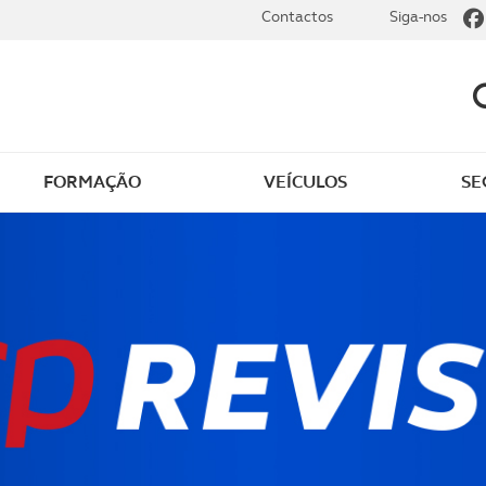
Contactos
Siga-nos
FORMAÇÃO
VEÍCULOS
SE
dade
Clássicos
mentos
Notícias do clube
s
Golfe
sts
Revista ACP Edição
impressa
rto