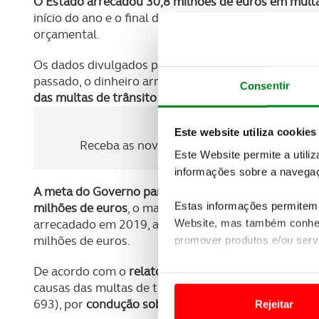
O Estado arrecadou 30,8 milhões de euros em mult
início do ano e o final de abril, de acordo com inf
orçamental.
Os dados divulgados pela Direção-Geral do Orçam
passado, o dinheiro arrecadado neste âmbito chego
Consentir
das multas de trânsito já teve um aumento superio
Newsletter Revista
Este website utiliza cookies
Receba as novidades do mundo automóvel e
Este Website permite a utili
informações sobre a navegaç
A meta do Governo para o conjunto deste ano na ar
Estas informações permitem 
milhões de euros
, o maior montante orçamentado no
Website, mas também conhec
arrecadado em 2019, ano que antecedeu a pandemia 
milhões de euros.
promover produtos e/ou serv
De acordo com o
relatório de 2022 da Autoridade N
Em alguns casos, a utilizaç
causas das multas de trânsito resultaram da ocorrê
tempo as suas preferências 
693), por
condução sob o efeito de álcool
(44 080) 
Rejeitar