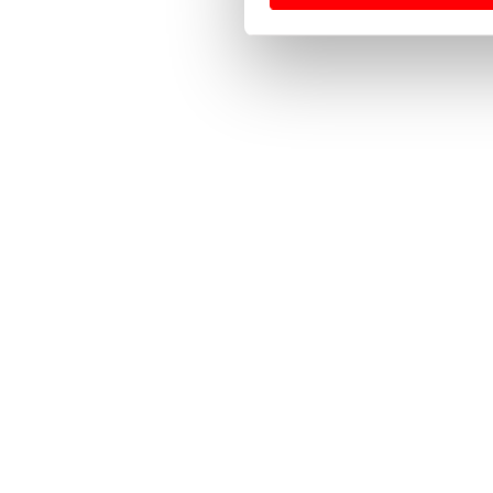
Usamos cookies para melhorar
funcionalidades de redes so
Adicionalmente partilhamos i
e organizações na UE e em p
O ACP garantirá que as tran
consentimento e quando tal s
Realçamos que o bloqueio de 
navegação no Website e nos 
Consulte a política de cookie