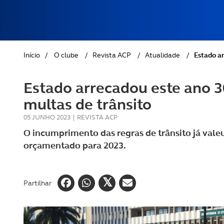
REVISTA ACP
PETS
SOBRE O ACP SEGUROS
CLÁSSICOS
Início
/
O clube
/
Revista ACP
/
Atualidade
/
Estado ar
GOLFE
Estado arrecadou este ano 3
AUTOCARAVANISMO
multas de trânsito
05 JUNHO 2023
|
REVISTA ACP
O incumprimento das regras de trânsito já va
orçamentado para 2023.
Partilhar