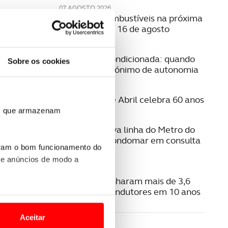
07 AGOSTO 2026
Preço dos combustíveis na próxima
semana | 10 a 16 de agosto
06 AGOSTO 2026
Mobilidade condicionada: quando
Sobre os cookies
conduzir é sinónimo de autonomia
06 AGOSTO 2026
A Ponte 25 de Abril celebra 60 anos
ros que armazenam
06 AGOSTO 2026
Estudo da nova linha do Metro do
Porto para Gondomar em consulta
uram o bom funcionamento do
pública
 e anúncios de modo a
06 AGOSTO 2026
Radares apanharam mais de 3,6
milhões de condutores em 10 anos
o nesses termos e a todo o
site.
Aceitar