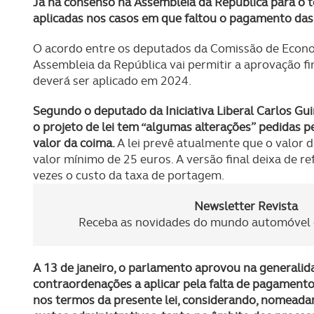
Já há consenso na Assembleia da República para o te
aplicadas nos casos em que faltou o pagamento da
O acordo entre os deputados da Comissão de Econom
Assembleia da República vai permitir a aprovação fina
deverá ser aplicado em 2024.
Segundo o deputado da Iniciativa Liberal Carlos Gui
o projeto de lei tem “algumas alterações” pedidas p
valor da coima.
A lei prevê atualmente que o valor 
valor mínimo de 25 euros. A versão final deixa de re
vezes o custo da taxa de portagem.
Newsletter Revista
Receba as novidades do mundo automóvel e
A 13 de janeiro, o parlamento aprovou na generalida
contraordenações a aplicar pela falta de pagamento
nos termos da presente lei, considerando, nomeada