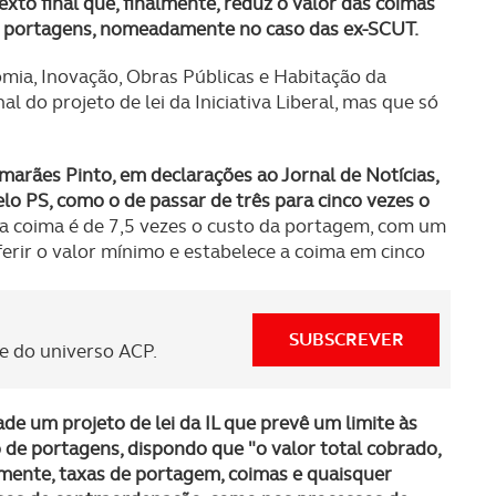
xto final que, finalmente, reduz o valor das coimas
s portagens, nomeadamente no caso das ex-SCUT.
ia, Inovação, Obras Públicas e Habitação da
l do projeto de lei da Iniciativa Liberal, mas que só
marães Pinto, em declarações ao Jornal de Notícias,
elo PS, como o de passar de três para cinco vezes o
da coima é de 7,5 vezes o custo da portagem, com um
ferir o valor mínimo e estabelece a coima em cinco
SUBSCREVER
 do universo ACP.
de um projeto de lei da IL que prevê um limite às
 de portagens, dispondo que "o valor total cobrado,
mente, taxas de portagem, coimas e quaisquer