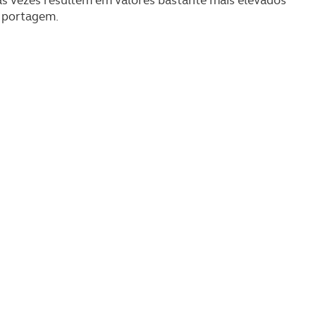
serviços disponibilizados.
 portagem.
s do site.