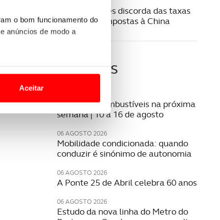
08 JULHO 2024
Carlos Tavares discorda das taxas
aduaneiras impostas à China
uram o bom funcionamento do
 e anúncios de modo a
Últimas
o nesses termos e a todo o
site.
Aceitar
07 AGOSTO 2026
 para lhe proporcionar
Preço dos combustíveis na próxima
semana | 10 a 16 de agosto
site.
06 AGOSTO 2026
e e de análise, com parceiros
Mobilidade condicionada: quando
conduzir é sinónimo de autonomia
06 AGOSTO 2026
apenas com o seu
A Ponte 25 de Abril celebra 60 anos
estar.
06 AGOSTO 2026
 na sua experiência de
Estudo da nova linha do Metro do