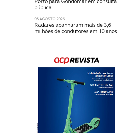
Porto para Gondomar em consulta
pública
06 AGOSTO 2026
Radares apanharam mais de 3,6
milhões de condutores em 10 anos
Rev
202