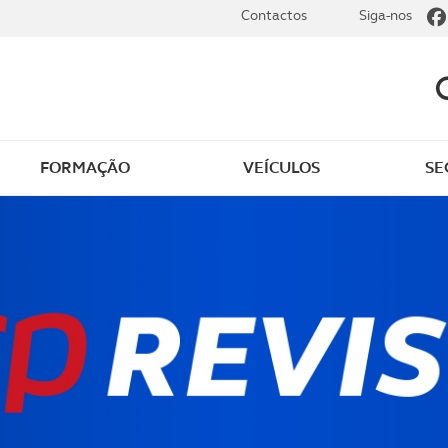
Contactos
Siga-nos
FORMAÇÃO
VEÍCULOS
SE
de saúde gratuito
Outros serviços de saú
o em casa
Descontos na saúde
nsultas gratuitas
Dicas úteis de saúde
o de apoio
liário