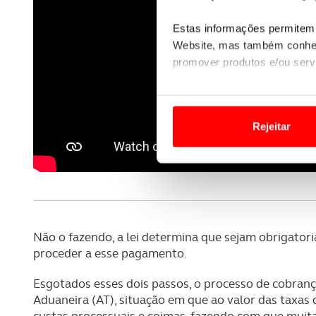
Estas informações permitem 
Website, mas também conhec
promover produtos e/ou serv
Em alguns casos, a utilizaç
tempo as suas preferências 
Rejeitar
Usamos cookies para melhorar
funcionalidades de redes so
Adicionalmente partilhamos i
e organizações na UE e em p
Não o fazendo, a lei determina que sejam obrigator
O ACP garantirá que as tran
proceder a esse pagamento.
consentimento e quando tal s
Esgotados esses dois passos, o processo de cobranç
Aduaneira (AT), situação em que ao valor das taxa
Realçamos que o bloqueio de 
custas processuais e coimas, fazendo com que muit