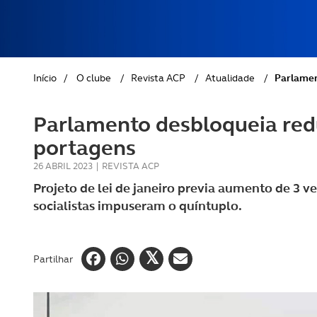
REVISTA ACP
PETS
SOBRE O ACP SEGUROS
CLÁSSICOS
Início
/
O clube
/
Revista ACP
/
Atualidade
/
Parlamen
GOLFE
Parlamento desbloqueia red
AUTOCARAVANISMO
portagens
26 ABRIL 2023
|
REVISTA ACP
Projeto de lei de janeiro previa aumento de 3 
socialistas impuseram o quíntuplo.
Partilhar