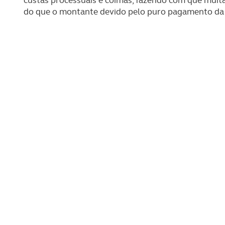
navegação no Website e nos 
do que o montante devido pelo puro pagamento da
Consulte a política de cookie