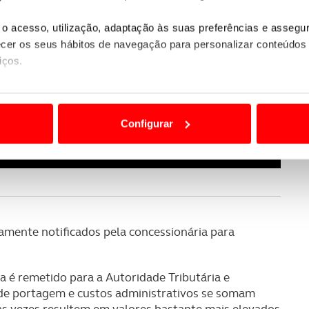
o acesso, utilização, adaptação às suas preferências e asseg
er os seus hábitos de navegação para personalizar conteúdos
iços.
ão destas tecnologias dependem do seu consentimento, definind
e limitando o acesso a informações durante a navegação no Web
Configurar
 a sua experiência digital, personalizar conteúdos e anúncios,
ciais, bem como para analisar dados de navegação no nosso web
nformação, relativa à sua utilização do nosso site de publicidad
aíses terceiros.
iamente notificados pela concessionária para
sferências internacionais de dados pessoais serão realizadas 
e afigure estritamente necessário no contexto dos serviços a pr
a é remetido para a Autoridade Tributária e
s de portagem e custos administrativos se somam
certo tipo de Cookies e tecnologias similares pode ter impacto
as vezes resultem em valores bastante mais elevados