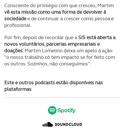
tecnologias similares pode ter impacto na sua
Consciente do privilégio com que cresceu, Martim
experiência de navegação no Website e nos serviços
vê esta missão como uma forma de devolver à
disponibilizados.
sociedade
e de continuar a crescer como pessoa e
profissional.
Consulte a política de cookies do site.
Por fim, depois de recordar que a
SIS está aberta a
novos voluntários, parcerias empresariais e
doações
, Martim Lomelino deixa um apelo à ação:
"o nosso trabalho só tem impacto se for feito com
os outros. Sozinhos, não conseguimos".
Este e outros podcasts estão disponíveis nas
plataformas