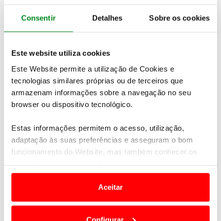
O projeto
Welcome Sports Club, focado em jovens
refugiados, foi um dos marcos da sua trajetória
e
Consentir
Detalhes
Sobre os cookies
mostrou-lhe como uma simples partida de futebol
pode ultrapassar barreiras culturais e linguísticas.
Este website utiliza cookies
Este Website permite a utilização de Cookies e
tecnologias similares próprias ou de terceiros que
armazenam informações sobre a navegação no seu
browser ou dispositivo tecnológico.
Estas informações permitem o acesso, utilização,
adaptação às suas preferências e asseguram o bom
funcionamento do Website, mas também conhecer os
seus hábitos de navegação para personalizar conteúdos
e anúncios de modo a promover produtos e/ou serviços.
A
vertente de empregabilidade, criada mais tarde,
resultou em dezenas de jovens já contratados
por
Aceitar
empresas como o El Corte Inglés e a
Em alguns casos, a utilização destas tecnologias
Teleperformance.
dependem do seu consentimento, definindo nesses
Configurar