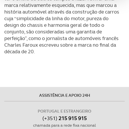
analisar dados de navegação no nosso website.
marca relativamente esquecida, mas que marcou a
história automóvel através da construção de carros
Adicionalmente partilhamos informação, relativa à sua
cuja “simplicidade da linha do motor, pureza do
utilização do nosso site de publicidade e de análise, com
design do chassis e harmonia geral de todo o
parceiros e organizações na UE e em países terceiros.
conjunto, são consideradas uma garantia de
perfeição”, como o jornalista de automóveis francês
Charles Faroux escreveu sobre a marca no final da
O ACP garantirá que as transferências internacionais de
década de 20.
dados pessoais serão realizadas apenas com o seu
consentimento e quando tal se afigure estritamente
necessário no contexto dos serviços a prestar.
Realçamos que o bloqueio de certo tipo de Cookies e
tecnologias similares pode ter impacto na sua
experiência de navegação no Website e nos serviços
ASSISTÊNCIA E APOIO 24H
disponibilizados.
PORTUGAL E ESTRANGEIRO
Consulte a política de cookies do site.
(+351)
215 915 915
chamada para a rede fixa nacional