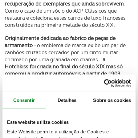
recuperação de exemplares que ainda sobrevivem
.
Como o caso de um sócio do ACP Clássicos que
restaura e coleciona estes carros de luxo franceses
construídos na primeira metade do século XX.
Originalmente dedicada ao fabrico de peças de
armamento
– o emblema de marca exibe um par de
canhões cruzados cercados por um cinto militar
encimado por uma granada em chamas -,
a
Hotchkiss foi criada no final do século XIX mas só
começou a produzir automóveis a partir de 1903
.
Robustos, fiáveis e de elevada qualidade
, os
automóveis Hotchkiss apostaram mais numa
Consentir
Detalhes
Sobre os cookies
estética conservadora e agradaram especialmente à
classe média alta durante o seu tempo de produção.
O seu bom desempenho também os levou a
conquistarem muitas vitórias na competição
, como
Este website utiliza cookies
o Rally de Monte Carlo nos anos de 1932, 1933,
Este Website permite a utilização de Cookies e
1934, 1939, 1949 e 1950.