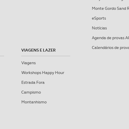
Monte Gordo Sand 
certo tipo de Cookies e tecnologias similares pode ter impacto
serviços disponibilizados.
eSports
Notícias
s do site.
Agenda de provas A
Calendários de prov
VIAGENS E LAZER
Viagens
Workshops Happy Hour
Estrada Fora
Campismo
Montanhismo