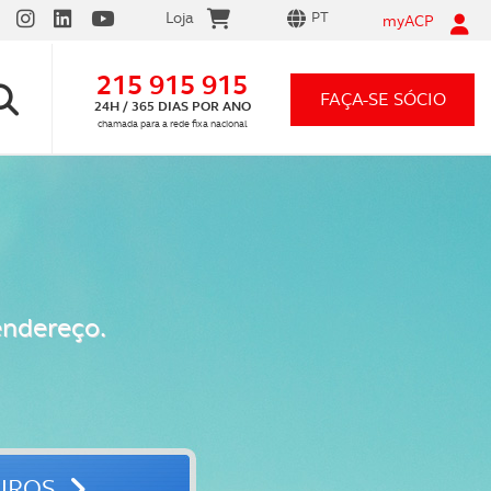
Loja
PT
myACP
215 915 915
FAÇA-SE SÓCIO
24H / 365 DIAS POR ANO
chamada para a rede fixa nacional
endereço.
UROS