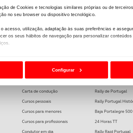
zação de Cookies e tecnologias similares próprias ou de tercei
ão no seu browser ou dispositivo tecnológico.
o acesso, utilização, adaptação às suas preferências e asseg
VOLTAR AO INÍCIO
er os seus hábitos de navegação para personalizar conteúdos
iços.
ão destas tecnologias dependem do seu consentimento, definind
e limitando o acesso a informações durante a navegação no Web
Configurar
FORMAÇÃO
DESPORTO AUTO
 a sua experiência digital, personalizar conteúdos e anúncios,
ciais, bem como para analisar dados de navegação no nosso web
Carta de condução
Rally de Portugal
nformação, relativa à sua utilização do nosso site de publicidad
Cursos pessoais
Rally Portugal Histó
aíses terceiros.
Cursos para menores
Baja Portalegre 500
sferências internacionais de dados pessoais serão realizadas 
Cursos para profissionais
24 Horas TT
e afigure estritamente necessário no contexto dos serviços a pr
Condutor em dia
Rally Raid Portugal