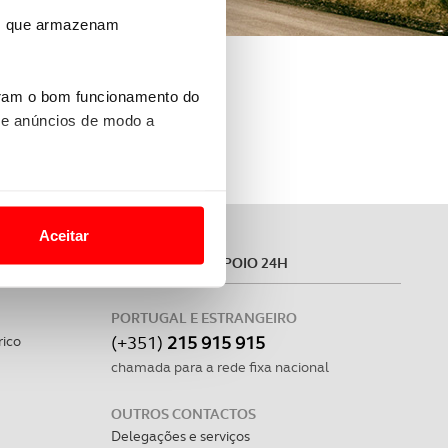
ros que armazenam
uram o bom funcionamento do
 e anúncios de modo a
o nesses termos e a todo o
site.
Aceitar
MÓVEL
ASSISTÊNCIA E APOIO 24H
 para lhe proporcionar
site.
PORTUGAL E ESTRANGEIRO
e e de análise, com parceiros
(+351)
215 915 915
rico
chamada para a rede fixa nacional
apenas com o seu
OUTROS CONTACTOS
estar.
Delegações e serviços