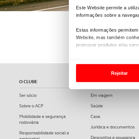
Este Website permite a utili
informações sobre a navegaç
Estas informações permitem 
Website, mas também conhec
promover produtos e/ou serv
Em alguns casos, a utilizaç
tempo as suas preferências 
Rejeitar
O CLUBE
ASSISTÊNCIA
Usamos cookies para melhorar
funcionalidades de redes so
Ser sócio
Em viagem
Adicionalmente partilhamos i
Sobre o ACP
Saúde
e organizações na UE e em p
Mobilidade e segurança
Casa
rodoviária
O ACP garantirá que as tran
Jurídica e documentos
Responsabilidade social e
consentimento e quando tal s
Descontos e poupança
ambiental