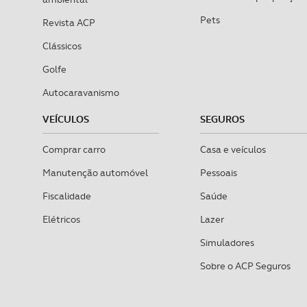
Pets
Realçamos que o bloqueio de 
Revista ACP
navegação no Website e nos 
Clássicos
Golfe
Consulte a política de cookie
Autocaravanismo
VEÍCULOS
SEGUROS
Comprar carro
Casa e veículos
Manutenção automóvel
Pessoais
Fiscalidade
Saúde
Elétricos
Lazer
Simuladores
Sobre o ACP Seguros