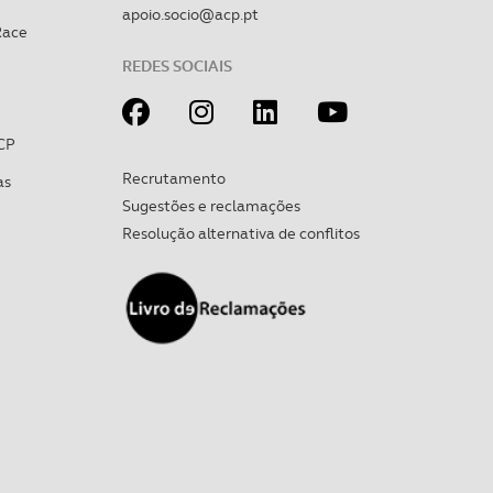
apoio.socio@acp.pt
Race
 na sua experiência de
REDES SOCIAIS
CP
Recrutamento
as
Sugestões e reclamações
Resolução alternativa de conflitos