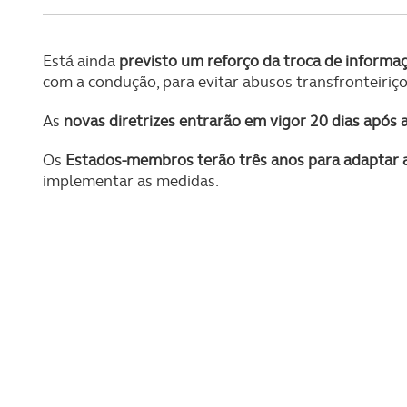
navegação no Website e nos 
Consulte a política de cookie
Está ainda
previsto um reforço da troca de informa
com a condução, para evitar abusos transfronteiriço
As
novas diretrizes entrarão em vigor 20 dias após a
Os
Estados-membros terão três anos para adaptar a
implementar as medidas.