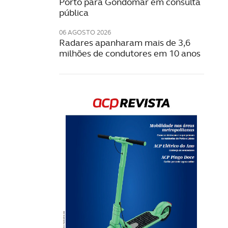
Porto para Gondomar em consulta
pública
06 AGOSTO 2026
Radares apanharam mais de 3,6
milhões de condutores em 10 anos
Rev
202