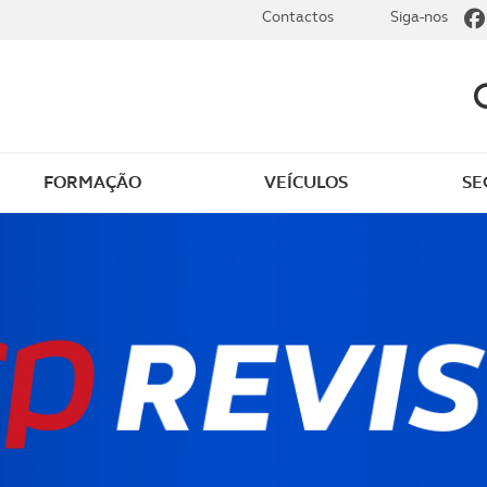
Contactos
Siga-nos
FORMAÇÃO
VEÍCULOS
SE
 de condução
Certificação de motoris
iva
TVDE
 de condução
Curso de tacógrafos e
ica e eficiente
obrigações legais de
motoristas
ção em todo-o-
o e SUV