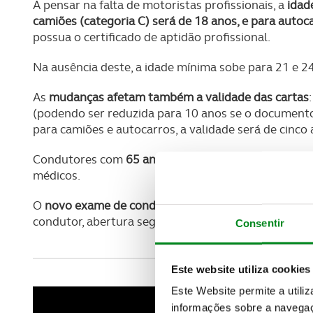
A pensar na falta de motoristas profissionais, a
idad
camiões (categoria C) será de 18 anos, e para autoca
possua o certificado de aptidão profissional.
Na ausência deste, a idade mínima sobe para 21 e 2
As
mudanças afetam também a validade das cartas
(podendo ser reduzida para 10 anos se o documento 
para camiões e autocarros, a validade será de cinco 
Condutores com
65 anos ou mais poderão ter de r
médicos.
O
novo exame de condução incluirá tópicos
como ân
condutor, abertura segura das portas e perigos do 
Consentir
Este website utiliza cookies
Este Website permite a utili
informações sobre a navegaç