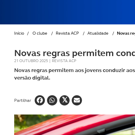
REVISTA ACP
PETS
SOBRE O ACP SEGUROS
CLÁSSICOS
Início
/
O clube
/
Revista ACP
/
Atualidade
/
Novas re
GOLFE
Novas regras permitem cond
AUTOCARAVANISMO
21 OUTUBRO 2025
|
REVISTA ACP
Novas regras permitem aos jovens conduzir aos 
versão digital.
Partilhar