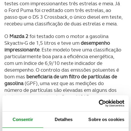
testes com impressionantes três estrelas e meia. Já
o Ford Puma foi creditado com três estrelas, ao
passo que o DS 3 Crossback, o único diesel em teste,
recebeu uma classificação de duas estrelas e meia.
O
Mazda 2
foi testado com o motor a gasolina
Skyactiv-G de 1,5 litros e teve um
desempenho
impressionante
. Este modelo teve uma classificação
particularmente boa para a eficiência energética,
com um índice de 6,9/10 neste indicador de
desempenho. O controlo das emissões poluentes é
bom mas
beneficiaria de um filtro de partículas de
gasolina
(GPF), uma vez que as medições do
número de partículas são elevadas em alguns dos
testes mais exigentes da Green NCAP.
O
Puma, o pequeno SUV crossover da Ford
, testado
aqui com o motor híbrido de 1,0 litros a gasolina de
Consentir
Detalhes
Sobre os cookies
injecção directa,
situa-se confortavelmente na faixa
das três estrelas
, com uma boa pontuação pela sua