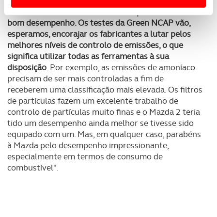
que "
estes testes provam que os carros com
motores de combustão modernos podem ter um
Usamos cookies para melhorar a sua experiência digital,
bom desempenho. Os testes da Green NCAP vão,
personalizar conteúdos e anúncios, para lhe proporcionar
esperamos, encorajar os fabricantes a lutar pelos
funcionalidades de redes sociais, bem como para
melhores níveis de controlo de emissões, o que
analisar dados de navegação no nosso website.
significa utilizar todas as ferramentas à sua
disposição
. Por exemplo, as emissões de amoníaco
Adicionalmente partilhamos informação, relativa à sua
precisam de ser mais controladas a fim de
utilização do nosso site de publicidade e de análise, com
receberem uma classificação mais elevada. Os filtros
parceiros e organizações na UE e em países terceiros.
de partículas fazem um excelente trabalho de
controlo de partículas muito finas e o Mazda 2 teria
O ACP garantirá que as transferências internacionais de
tido um desempenho ainda melhor se tivesse sido
dados pessoais serão realizadas apenas com o seu
equipado com um. Mas, em qualquer caso, parabéns
consentimento e quando tal se afigure estritamente
à Mazda pelo desempenho impressionante,
necessário no contexto dos serviços a prestar.
especialmente em termos de consumo de
combustível".
Realçamos que o bloqueio de certo tipo de Cookies e
tecnologias similares pode ter impacto na sua
experiência de navegação no Website e nos serviços
disponibilizados.