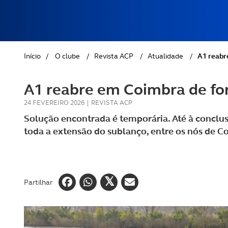
REVISTA ACP
PETS
SOBRE O ACP SEGUROS
CLÁSSICOS
Início
/
O clube
/
Revista ACP
/
Atualidade
/
A1 reabr
GOLFE
A1 reabre em Coimbra de fo
AUTOCARAVANISMO
24 FEVEREIRO 2026
|
REVISTA ACP
Solução encontrada é temporária. Até à conclu
toda a extensão do sublanço, entre os nós de C
Partilhar