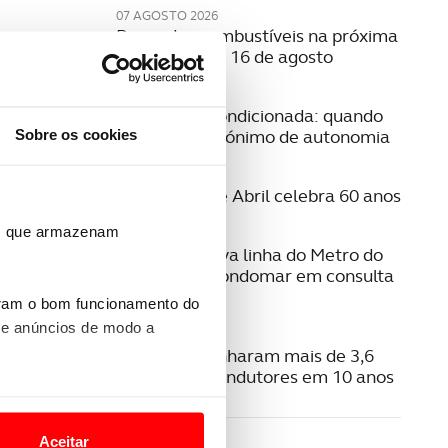
07 AGOSTO 2026
Preço dos combustíveis na próxima
semana | 10 a 16 de agosto
06 AGOSTO 2026
Mobilidade condicionada: quando
Sobre os cookies
conduzir é sinónimo de autonomia
06 AGOSTO 2026
A Ponte 25 de Abril celebra 60 anos
ros que armazenam
06 AGOSTO 2026
Estudo da nova linha do Metro do
Porto para Gondomar em consulta
pública
uram o bom funcionamento do
{{vm
 e anúncios de modo a
{{vm.
06 AGOSTO 2026
Radares apanharam mais de 3,6
milhões de condutores em 10 anos
o nesses termos e a todo o
LE
site.
Aceitar