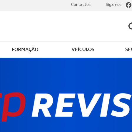
Contactos
Siga-nos
FORMAÇÃO
VEÍCULOS
SE
dade
Clássicos
mentos
Notícias do clube
s
Golfe
sts
Revista ACP Edição
impressa
rto