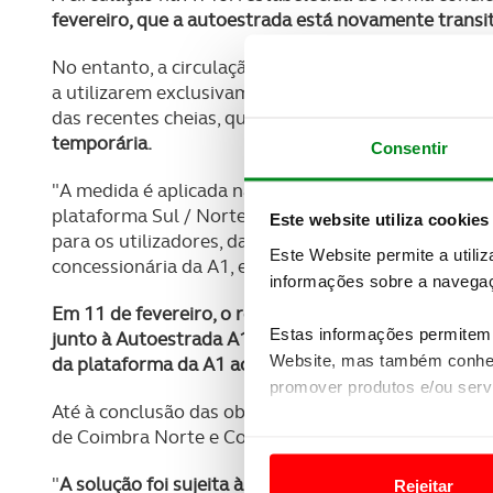
fevereiro, que a autoestrada está novamente transi
No entanto, a circulação faz-se de forma condiciona
a utilizarem exclusivamente a faixa que não sofreu d
das recentes cheias, que levaram ao rebentamente
temporária.
Consentir
"A medida é aplicada na sequência da conclusão dos 
plataforma Sul / Norte, que ocorreram no início de
Este website utiliza cookies
para os utilizadores, dada a importância estratégica 
Este Website permite a utili
concessionária da A1, em comunicado.
informações sobre a navegaç
Em 11 de fevereiro, o rebentamento do dique de Ca
Estas informações permitem 
junto à Autoestrada A1, levou à erosão do encontr
Website, mas também conhec
da plataforma da A1 ao quilómetro 191.
promover produtos e/ou serv
Até à conclusão das obras, não serão cobradas port
de Coimbra Norte e Coimbra Sul.
Em alguns casos, a utilizaç
tempo as suas preferências 
"
A solução foi sujeita à avaliação técnica do Labora
Rejeitar