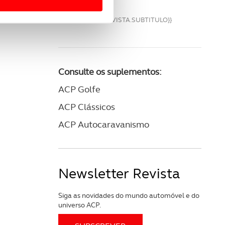
 para lhe proporcionar
{{VM.REVISTA.SUBTITULO}}
site.
e e de análise, com parceiros
Consulte os suplementos:
apenas com o seu
ACP Golfe
estar.
ACP Clássicos
 na sua experiência de
ACP Autocaravanismo
Newsletter Revista
Siga as novidades do mundo automóvel e do
universo ACP.