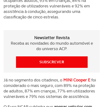
ocupantes adultos, 93% em crianças, 84% na
necessário no contexto dos serviços a prestar.
proteção de utilizadores vulneráveis e 92% em
assistência à condução, assegurando uma
Realçamos que o bloqueio de certo tipo de Cookies e
classificação de cinco estrelas.
tecnologias similares pode ter impacto na sua
experiência de navegação no Website e nos serviços
disponibilizados.
Newsletter Revista
Consulte a política de cookies do site.
Receba as novidades do mundo automóvel e
do universo ACP.
SUBSCREVER
Já no segmento dos citadinos, o
MINI Cooper E
foi
considerado o mais seguro, com 89% na proteção
de adultos, 87% em crianças, 77% em utilizadores
vulneráveis e 79% nos sistemas de assistência.
O Euro NCAP sublinha que
apenas veículos com