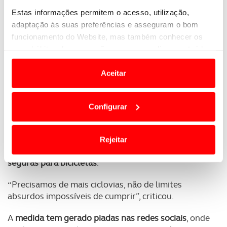
Estas informações permitem o acesso, utilização,
adaptação às suas preferências e asseguram o bom
Apesar de entrar
em vigor apenas a 1 de janeiro de
funcionamento do Website, mas também conhecer os
2026
, ainda
não está claro como será feita a
seus hábitos de navegação para personalizar conteúdos
fiscalização
.
e anúncios de modo a promover produtos e/ou serviços.
Aceitar
A
média de velocidade de uma caminhada situa-se
Em alguns casos, a utilização destas tecnologias
entre 4 e 5 km/h
, mas a oposição considera a nova
dependem do seu consentimento, definindo nesses
regra exagerada.
Configurar
termos e a todo o tempo as suas preferências e limitando
o acesso a informações durante a navegação no
Martin Pekár, do partido liberal Progresívne
Website.
Slovensko, argumenta que o
problema não está nos
Rejeitar
peões nem nas trotinetes, mas na falta de vias
Usamos cookies para melhorar a sua experiência digital,
seguras para bicicletas
.
personalizar conteúdos e anúncios, para lhe proporcionar
funcionalidades de redes sociais, bem como para
“Precisamos de mais ciclovias, não de limites
analisar dados de navegação no nosso website.
absurdos impossíveis de cumprir”, criticou.
A
medida tem gerado piadas nas redes sociais
, onde
Adicionalmente partilhamos informação, relativa à sua