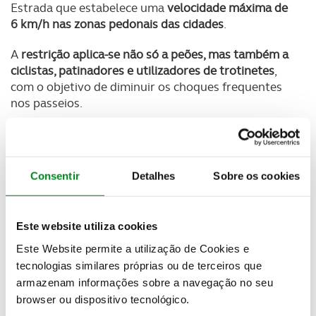
Estrada que estabelece uma
velocidade máxima de
6 km/h nas zonas pedonais das cidades
.
A
restrição aplica-se não só a peões, mas também a
ciclistas, patinadores e utilizadores de trotinetes
,
com o objetivo de diminuir os choques frequentes
nos passeios.
Segundo o deputado Lubomír Vážny, autor da
proposta e membro do partido Smer, a
medida
pretende “aumentar a segurança dos peões”
e
Consentir
Detalhes
Sobre os cookies
facilitar a prova de infrações em caso de acidentes.
Este website utiliza cookies
Newsletter Revista
Este Website permite a utilização de Cookies e
Receba as novidades do mundo automóvel e
tecnologias similares próprias ou de terceiros que
do universo ACP.
armazenam informações sobre a navegação no seu
browser ou dispositivo tecnológico.
SUBSCREVER