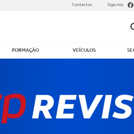
Contactos
Siga-nos
FORMAÇÃO
VEÍCULOS
SE
 ao ACP
Regras do autocaravan
aravanismo
Áreas de serviço para
 de autocaravanas
autocaravanas
as
Autocaravanas: vantage
desvantagens
a ACP
Que carta de condução 
aravanismo
necessária para conduzi