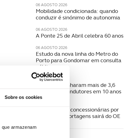
06 AGOSTO 2026
Mobilidade condicionada: quando
conduzir é sinónimo de autonomia
06 AGOSTO 2026
A Ponte 25 de Abril celebra 60 anos
06 AGOSTO 2026
Estudo da nova linha do Metro do
Porto para Gondomar em consulta
pública
06 AGOSTO 2026
Radares apanharam mais de 3,6
milhões de condutores em 10 anos
Sobre os cookies
05 AGOSTO 2026
Pagamento a concessionárias por
isenção das portagens sairá do OE
ros que armazenam