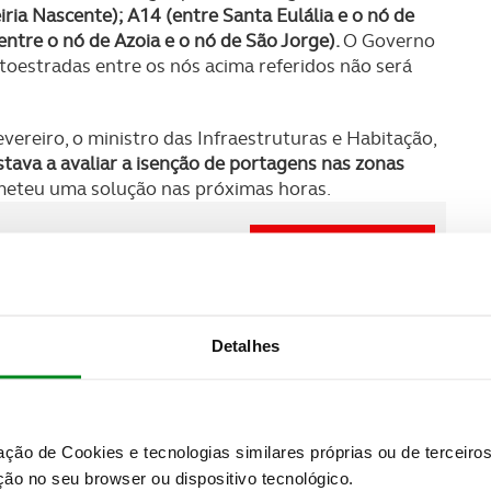
iria Nascente); A14 (entre Santa Eulália e o nó de
entre o nó de Azoia e o nó de São Jorge).
O Governo
toestradas entre os nós acima referidos não será
vereiro, o ministro das Infraestruturas e Habitação,
tava a avaliar a isenção de portagens nas zonas
eteu uma solução nas próximas horas.
SUBSCREVER
 do universo ACP.
sequência do mau tempo. A Proteção Civil
Detalhes
à passagem da depressão Kristin e a Câmara da
a que se somaram depois três óbitos registados por
cação com origem num gerador.
zação de Cookies e tecnologias similares próprias ou de tercei
equipamentos, quedas de árvores e de estruturas,
ão no seu browser ou dispositivo tecnológico.
 transporte, em especial linhas ferroviárias, o fecho