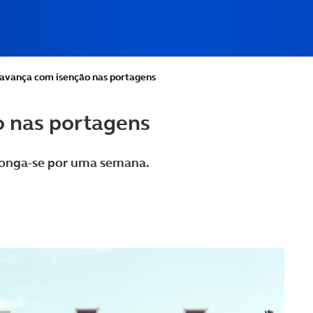
autocaravana?
 em autocaravana
rir Portugal em
aravana
avança com isenção nas portagens
 nas portagens
olonga-se por uma semana.