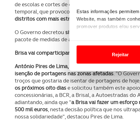
de escolas e cortes de energia, água e comunicações
temporal, que provocou algumas centenas de ferido
Estas informações permitem 
distritos com mais estragos
.
Website, mas também conhec
promover produtos e/ou serv
O Governo decretou
situação de calamidade até a
pacote de medidas de apoio até 2,5 mil milhões de e
Em alguns casos, a utilizaç
tempo as suas preferências 
Brisa vai comparticipar o custo de isenção de porta
Rejeitar
Usamos cookies para melhorar
António Pires de Lima, CEO da Brisa, revelou que a
funcionalidades de redes so
isenção de portagens nas zonas afetadas
. "O Gover
troços que gostaria de isentar de portagens de hoje
Adicionalmente partilhamos i
os próximos oito dias
e solicitou também este apoio 
e organizações na UE e em p
concessionárias, a BCR, a Brisal, a Autoestradas do 
adiantando, ainda que "
a Brisa vai fazer um esforço
O ACP garantirá que as tran
500 mil euros
, nesta decisão política que nos ult
nossa solidariedade", destacou Pires de Lima.
consentimento e quando tal s
Realçamos que o bloqueio de 
navegação no Website e nos 