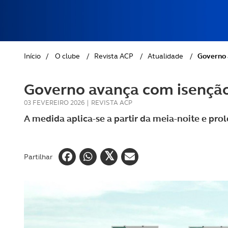
Viajar
REVISTA ACP
PETS
SOBRE O ACP SEGUROS
Descob
CLÁSSICOS
autoc
Início
/
O clube
/
Revista ACP
/
Atualidade
/
Governo 
GOLFE
Governo avança com isenção
AUTOCARAVANISMO
03 FEVEREIRO 2026
|
REVISTA ACP
A medida aplica-se a partir da meia-noite e pr
Partilhar