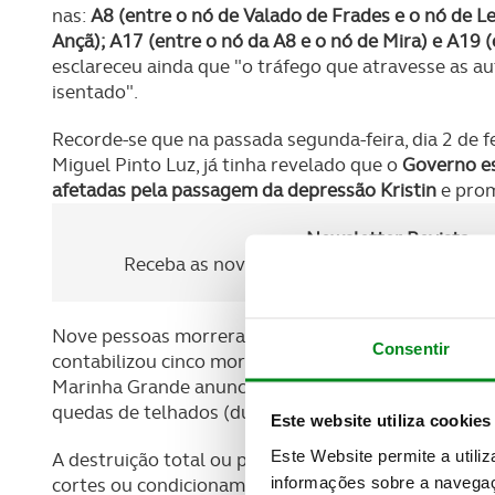
nas:
A8 (entre o nó de Valado de Frades e o nó de Le
Ançã); A17 (entre o nó da A8 e o nó de Mira) e A19 (
esclareceu ainda que "o tráfego que atravesse as au
isentado".
Recorde-se que na passada segunda-feira, dia 2 de fe
Miguel Pinto Luz, já tinha revelado que o
Governo es
afetadas pela passagem da depressão Kristin
e prom
Newsletter Revista
Receba as novidades do mundo automóvel e
Nove pessoas morreram desde a semana passada na 
Consentir
contabilizou cinco mortes diretamente associadas 
Marinha Grande anunciou uma outra vítima mortal, 
quedas de telhados (durante reparações) ou intoxi
Este website utiliza cookies
Este Website permite a utili
A destruição total ou parcial de casas, empresas e 
informações sobre a navegaç
cortes ou condicionamentos de estradas e serviços de