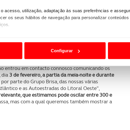
 são as principais consequências materiais do
s e desalojados.
Leiria, Coimbra e Santarém são os
o acesso, utilização, adaptação às suas preferências e asseg
er os seus hábitos de navegação para personalizar conteúdos
iços.
o próximo domingo para 69 concelhos
e anunciou um
uros.
ão destas tecnologias dependem do seu consentimento, definind
e limitando o acesso a informações durante a navegação no Web
gens
Configurar
 a sua experiência digital, personalizar conteúdos e anúncios,
 concessionária vai comparticipar em 30% o custo de
ciais, bem como para analisar dados de navegação no nosso web
no entrou em contacto connosco comunicando os
, dia
3 de fevereiro, a partia da meia-noite e durante
nformação, relativa à sua utilização do nosso site de publicidad
por parte do Grupo Brisa, das nossas várias
aíses terceiros.
Atlântico e as Autoestradas do Litoral Oeste",
 relevante, que estimamos pode oscilar entre 300 e
sferências internacionais de dados pessoais serão realizadas 
rapassa, mas com a qual queremos também mostrar a
e afigure estritamente necessário no contexto dos serviços a pr
certo tipo de Cookies e tecnologias similares pode ter impacto
serviços disponibilizados.