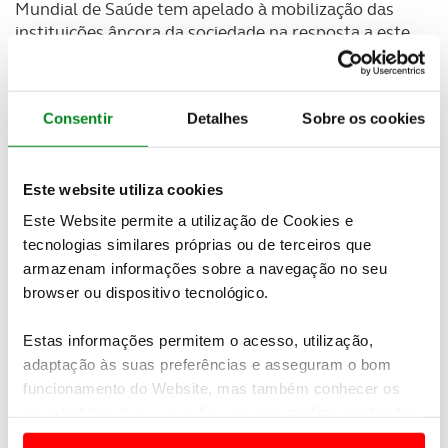
Mundial de Saúde tem apelado à mobilização das
instituições âncora da sociedade na resposta a este
desafio coletivo.
Ciente e consciente da sua massa associativa e do
Consentir
Detalhes
Sobre os cookies
papel que representa na sociedade civil, o
Automóvel Club de Portugal lança assim o ACP
Conecta, um vasto programa de conexão social para
combater a solidão.
Este website utiliza cookies
Este Website permite a utilização de Cookies e
Sentido de comunidade precisa-se
tecnologias similares próprias ou de terceiros que
armazenam informações sobre a navegação no seu
Toda esta ação do ACP tem por base um trabalho
browser ou dispositivo tecnológico.
de pesquisa elaborado através de mais de 6.800
inquéritos, entrevistas e focus grupos aos sócios.
Estas informações permitem o acesso, utilização,
Entre as principais conclusões, destaca-se a solidão
adaptação às suas preferências e asseguram o bom
manifestada por 11,6% dos inquiridos. Apesar da
funcionamento do Website, mas também conhecer os
média global de identificação com o local onde
seus hábitos de navegação para personalizar conteúdos
vivem ser elevada, o sentido de comunidade
e anúncios de modo a promover produtos e/ou serviços.