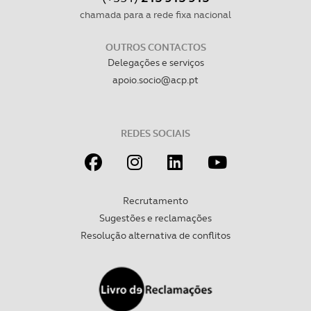
necessário no contexto dos serviços a prestar.
chamada para a rede fixa nacional
OUTROS CONTACTOS
Realçamos que o bloqueio de certo tipo de Cookies e
Delegações e serviços
tecnologias similares pode ter impacto na sua
apoio.socio@acp.pt
experiência de navegação no Website e nos serviços
disponibilizados.
Consulte a política de cookies do site.
REDES SOCIAIS
Recrutamento
Sugestões e reclamações
Resolução alternativa de conflitos