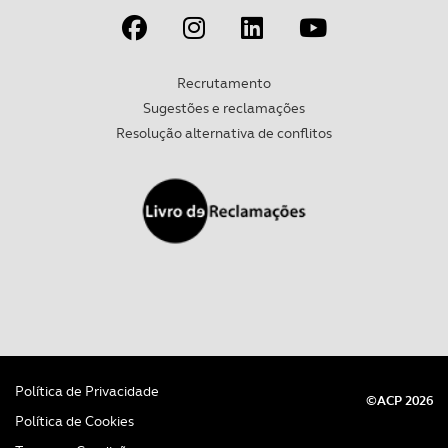
parceiros e organizações na UE e em países terceiros.
O ACP garantirá que as transferências internacionais de
Recrutamento
dados pessoais serão realizadas apenas com o seu
Sugestões e reclamações
consentimento e quando tal se afigure estritamente
Resolução alternativa de conflitos
necessário no contexto dos serviços a prestar.
Realçamos que o bloqueio de certo tipo de Cookies e
tecnologias similares pode ter impacto na sua
experiência de navegação no Website e nos serviços
disponibilizados.
Consulte a política de cookies do site.
Política de Privacidade
©ACP 2026
Política de Cookies