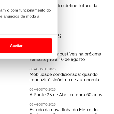
29 MAIO 2025
Mazda 6 elétrico define futuro da
marca
uram o bom funcionamento do
 e anúncios de modo a
Últimas
o nesses termos e a todo o
site.
Aceitar
07 AGOSTO 2026
 para lhe proporcionar
Preço dos combustíveis na próxima
semana | 10 a 16 de agosto
site.
06 AGOSTO 2026
e e de análise, com parceiros
Mobilidade condicionada: quando
conduzir é sinónimo de autonomia
06 AGOSTO 2026
apenas com o seu
A Ponte 25 de Abril celebra 60 anos
estar.
06 AGOSTO 2026
 na sua experiência de
Estudo da nova linha do Metro do