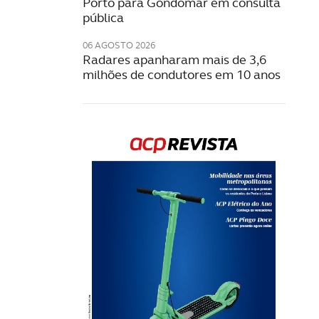
Porto para Gondomar em consulta
pública
06 AGOSTO 2026
Radares apanharam mais de 3,6
milhões de condutores em 10 anos
Rev
202