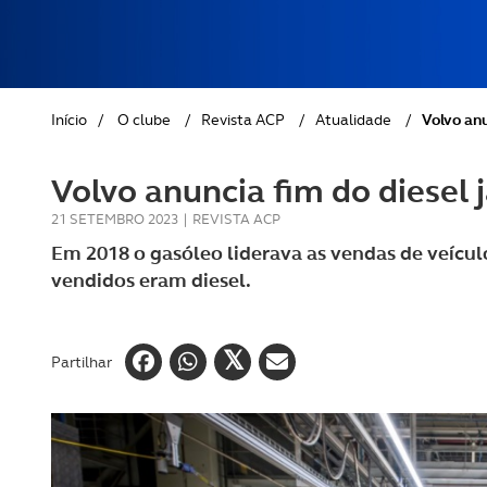
REVISTA ACP
PETS
SOBRE O ACP SEGUROS
CLÁSSICOS
Início
/
O clube
/
Revista ACP
/
Atualidade
/
Volvo anu
GOLFE
Volvo anuncia fim do diesel 
AUTOCARAVANISMO
21 SETEMBRO 2023
|
REVISTA ACP
Em 2018 o gasóleo liderava as vendas de veícul
vendidos eram diesel.
Partilhar