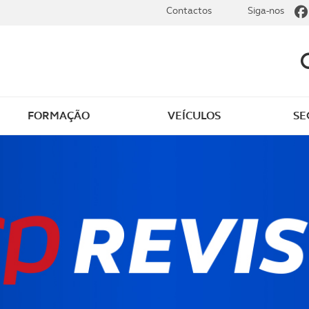
Contactos
Siga-nos
FORMAÇÃO
VEÍCULOS
SE
de saúde gratuito
Outros serviços de saú
o em casa
Descontos na saúde
nsultas gratuitas
Dicas úteis de saúde
o de apoio
liário