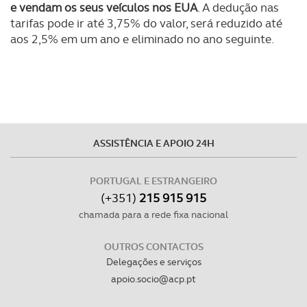
e vendam os seus veículos nos EUA
. A dedução nas
utilização do nosso site de publicidade e de análise, com
tarifas pode ir até 3,75% do valor, será reduzido até
parceiros e organizações na UE e em países terceiros.
aos 2,5% em um ano e eliminado no ano seguinte.
O ACP garantirá que as transferências internacionais de
dados pessoais serão realizadas apenas com o seu
consentimento e quando tal se afigure estritamente
necessário no contexto dos serviços a prestar.
ASSISTÊNCIA E APOIO 24H
Realçamos que o bloqueio de certo tipo de Cookies e
tecnologias similares pode ter impacto na sua
experiência de navegação no Website e nos serviços
PORTUGAL E ESTRANGEIRO
(+351)
215 915 915
disponibilizados.
chamada para a rede fixa nacional
Consulte a política de cookies do site.
OUTROS CONTACTOS
Delegações e serviços
apoio.socio@acp.pt