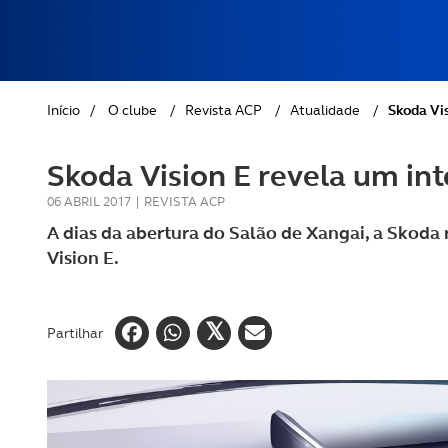
REVISTA ACP
PETS
SOBRE O ACP SEGUROS
CLÁSSICOS
Início
/
O clube
/
Revista ACP
/
Atualidade
/
Skoda Vis
GOLFE
Skoda Vision E revela um int
AUTOCARAVANISMO
06 ABRIL 2017
|
REVISTA ACP
A dias da abertura do Salão de Xangai, a Skod
Vision E.
Partilhar