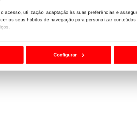
o acesso, utilização, adaptação às suas preferências e asseg
er os seus hábitos de navegação para personalizar conteúdos
iços.
ão destas tecnologias dependem do seu consentimento, definind
e limitando o acesso a informações durante a navegação no Web
Configurar
 a sua experiência digital, personalizar conteúdos e anúncios,
ciais, bem como para analisar dados de navegação no nosso web
nformação, relativa à sua utilização do nosso site de publicidad
aíses terceiros.
sferências internacionais de dados pessoais serão realizadas 
e afigure estritamente necessário no contexto dos serviços a pr
certo tipo de Cookies e tecnologias similares pode ter impacto