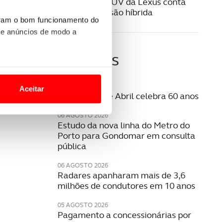
O renovado SUV da Lexus conta
com uma versão híbrida
uram o bom funcionamento do
 e anúncios de modo a
Últimas
o nesses termos e a todo o
site.
06 AGOSTO 2026
Aceitar
A Ponte 25 de Abril celebra 60 anos
 para lhe proporcionar
site.
06 AGOSTO 2026
Estudo da nova linha do Metro do
Porto para Gondomar em consulta
e e de análise, com parceiros
pública
06 AGOSTO 2026
Radares apanharam mais de 3,6
apenas com o seu
milhões de condutores em 10 anos
estar.
05 AGOSTO 2026
 na sua experiência de
Pagamento a concessionárias por