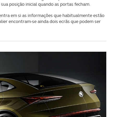
 sua posição inicial quando as portas fecham.
centra em si as informações que habitualmente estão
ablier encontram-se ainda dois ecrãs que podem ser