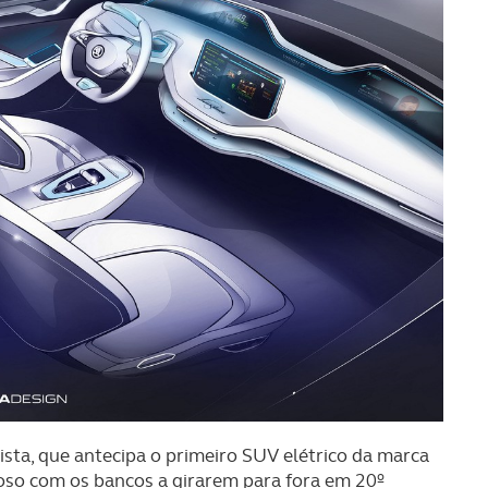
sta, que antecipa o primeiro SUV elétrico da marca
roso com os bancos a girarem para fora em 20º