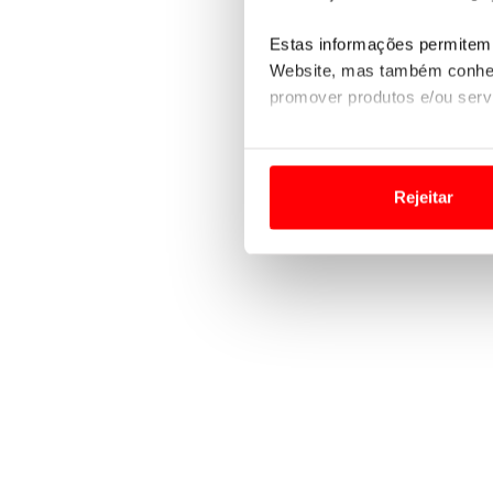
Estas informações permitem 
Website, mas também conhec
promover produtos e/ou serv
Em alguns casos, a utilizaç
tempo as suas preferências 
Rejeitar
Usamos cookies para melhorar
funcionalidades de redes so
Adicionalmente partilhamos i
e organizações na UE e em p
O ACP garantirá que as tran
consentimento e quando tal s
Realçamos que o bloqueio de 