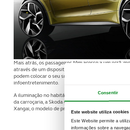
Mais atrás, os passageiros têm acesso a um ecrã, m
através de um dispositivo na zona do apoio de braço
podem colocar o seu smartphone, que além de ser 
infoentretenimento.
Consentir
A iluminação no habitáculo pode ser personalizada 
da carroçaria, a Skoda garante que o espaço não foi 
Xangai, o modelo de produção chegará em 2020.
Este website utiliza cookies
Este Website permite a utili
informações sobre a navegaç