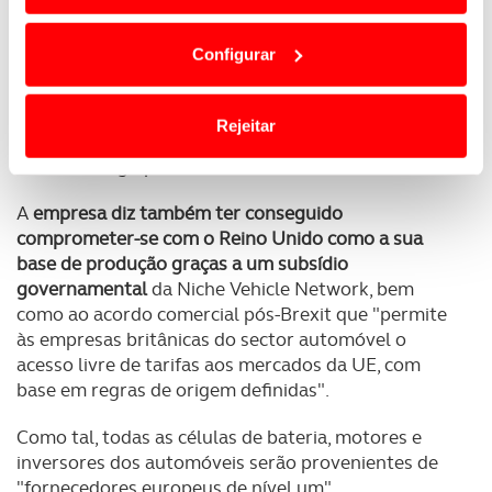
Em alguns casos, a utilização destas tecnologias
empregando cerca de 700 pessoas
em seis locais no
dependem do seu consentimento, definindo nesses
Reino Unido.
Configurar
termos e a todo o tempo as suas preferências e limitando
o acesso a informações durante a navegação no
A marca foi revitalizada em 2017 e com o sucesso
de várias edições especiais, foi possível um
Website.
Rejeitar
investimento que, diz a empresa, garantiu o seu
futuro a longo prazo.
Usamos cookies para melhorar a sua experiência digital,
personalizar conteúdos e anúncios, para lhe proporcionar
A
empresa diz também ter conseguido
funcionalidades de redes sociais, bem como para
comprometer-se com o Reino Unido como a sua
analisar dados de navegação no nosso website.
base de produção graças a um subsídio
governamental
da Niche Vehicle Network, bem
Adicionalmente partilhamos informação, relativa à sua
como ao acordo comercial pós-Brexit que "permite
utilização do nosso site de publicidade e de análise, com
às empresas britânicas do sector automóvel o
parceiros e organizações na UE e em países terceiros.
acesso livre de tarifas aos mercados da UE, com
base em regras de origem definidas".
O ACP garantirá que as transferências internacionais de
dados pessoais serão realizadas apenas com o seu
Como tal, todas as células de bateria, motores e
consentimento e quando tal se afigure estritamente
inversores dos automóveis serão provenientes de
necessário no contexto dos serviços a prestar.
"fornecedores europeus de nível um".