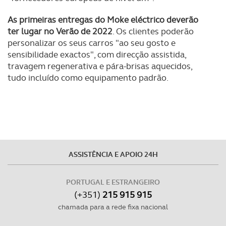
As primeiras entregas do Moke eléctrico deverão
Realçamos que o bloqueio de certo tipo de Cookies e
ter lugar no Verão de 2022
. Os clientes poderão
tecnologias similares pode ter impacto na sua
personalizar os seus carros "ao seu gosto e
experiência de navegação no Website e nos serviços
sensibilidade exactos", com direcção assistida,
disponibilizados.
travagem regenerativa e pára-brisas aquecidos,
tudo incluído como equipamento padrão.
Consulte a política de cookies do site.
ASSISTÊNCIA E APOIO 24H
PORTUGAL E ESTRANGEIRO
(+351)
215 915 915
chamada para a rede fixa nacional