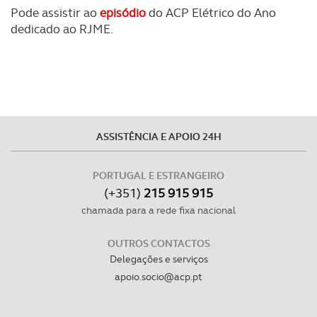
tecnologias similares pode ter impacto na sua
Pode assistir ao
episódio
do ACP Elétrico do Ano
experiência de navegação no Website e nos serviços
dedicado ao RJME.
disponibilizados.
Consulte a política de cookies do site.
ASSISTÊNCIA E APOIO 24H
PORTUGAL E ESTRANGEIRO
(+351)
215 915 915
chamada para a rede fixa nacional
OUTROS CONTACTOS
Delegações e serviços
apoio.socio@acp.pt