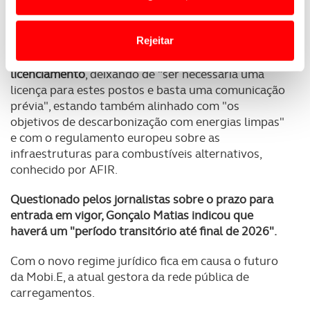
O ministro indicou ainda que este novo regime, que
o acesso a informações durante a navegação no
esteve em consulta pública no ínicio de 2025,
prevê
Website.
Rejeitar
uma "uma expansão da rede em todo o território
nacional" e uma simplificação dos procedimentos de
Usamos cookies para melhorar a sua experiência digital,
licenciamento
, deixando de "ser necessária uma
personalizar conteúdos e anúncios, para lhe proporcionar
licença para estes postos e basta uma comunicação
funcionalidades de redes sociais, bem como para
prévia", estando também alinhado com "os
analisar dados de navegação no nosso website.
objetivos de descarbonização com energias limpas"
e com o regulamento europeu sobre as
Adicionalmente partilhamos informação, relativa à sua
infraestruturas para combustíveis alternativos,
utilização do nosso site de publicidade e de análise, com
conhecido por AFIR.
parceiros e organizações na UE e em países terceiros.
Questionado pelos jornalistas sobre o prazo para
entrada em vigor, Gonçalo Matias indicou que
O ACP garantirá que as transferências internacionais de
haverá um "período transitório até final de 2026".
dados pessoais serão realizadas apenas com o seu
consentimento e quando tal se afigure estritamente
Com o novo regime jurídico fica em causa o futuro
necessário no contexto dos serviços a prestar.
da Mobi.E, a atual gestora da rede pública de
carregamentos.
Realçamos que o bloqueio de certo tipo de Cookies e