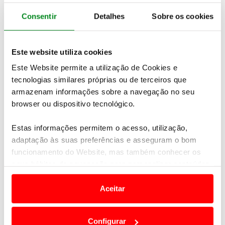
comercializadores", de acordo com o governante.
Consentir
Detalhes
Sobre os cookies
Este website utiliza cookies
Newsletter Revista
Receba as novidades do mundo automóvel e
Este Website permite a utilização de Cookies e
do universo ACP.
tecnologias similares próprias ou de terceiros que
armazenam informações sobre a navegação no seu
browser ou dispositivo tecnológico.
SUBSCREVER
Estas informações permitem o acesso, utilização,
adaptação às suas preferências e asseguram o bom
funcionamento do Website, mas também conhecer os
Outra das medidas passa por prever que em todos
seus hábitos de navegação para personalizar conteúdos
os pontos públicos haja um pagamento direto
. Isto
e anúncios de modo a promover produtos e/ou serviços.
"implica que as pessoas possam pagar por MB Way
Aceitar
ou, em alguns casos, por QR Code, diretamente no
Em alguns casos, a utilização destas tecnologias
ponto de abastecimento", detalhou Gonçalo Matias.
dependem do seu consentimento, definindo nesses
Configurar
termos e a todo o tempo as suas preferências e limitando