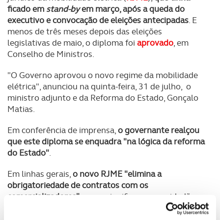
ficado em
stand-by
em março, após a queda do
executivo e convocação de eleições antecipadas
. E
menos de três meses depois das eleições
legislativas de maio, o diploma foi
aprovado
, em
Conselho de Ministros.
"O Governo aprovou o novo regime da mobilidade
elétrica", anunciou na quinta-feira, 31 de julho, o
ministro adjunto e da Reforma do Estado, Gonçalo
Matias.
Em conferência de imprensa,
o governante realçou
que este diploma se enquadra "na lógica da reforma
do Estado"
.
Em linhas gerais,
o novo RJME "elimina a
obrigatoriedade de contratos com os
comercializadores"
, o que significa que os cidadãos,
"para carregar o seu veículo elétrico, já não têm que
ter previamente celebrado um contrato com os