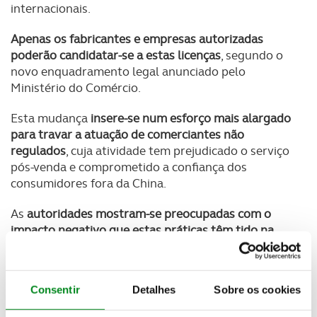
internacionais.
Apenas os fabricantes e empresas autorizadas
poderão candidatar-se a estas licenças
, segundo o
novo enquadramento legal anunciado pelo
Ministério do Comércio.
Esta mudança
insere-se num esforço mais alargado
para travar a atuação de comerciantes não
regulados
, cuja atividade tem prejudicado o serviço
pós-venda e comprometido a confiança dos
consumidores fora da China.
As
autoridades mostram-se preocupadas com o
impacto negativo que estas práticas têm tido na
experiência dos utilizadores e na reputação
das
marcas chinesas, ao mesmo tempo que fomentam
guerras de preços e reduzem as margens de lucro.
Consentir
Detalhes
Sobre os cookies