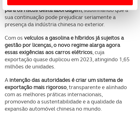
dirigentes de fabricantes estatais,
têm alertado
Usamos cookies para melhorar a sua experiência digital,
para os riscos desta abordagem
, sublinhando que a
personalizar conteúdos e anúncios, para lhe proporcionar
sua continuação pode prejudicar seriamente a
funcionalidades de redes sociais, bem como para
presença da indústria chinesa no exterior.
analisar dados de navegação no nosso website.
Com os
veículos a gasolina e híbridos já sujeitos a
gestão por licenças, o novo regime alarga agora
Adicionalmente partilhamos informação, relativa à sua
essas exigências aos carros elétricos
, cuja
utilização do nosso site de publicidade e de análise, com
exportação quase duplicou em 2023, atingindo 1,65
parceiros e organizações na UE e em países terceiros.
milhões de unidades.
O ACP garantirá que as transferências internacionais de
A
intenção das autoridades é criar um sistema de
dados pessoais serão realizadas apenas com o seu
exportação mais rigoroso
, transparente e alinhado
consentimento e quando tal se afigure estritamente
com as melhores práticas internacionais,
necessário no contexto dos serviços a prestar.
promovendo a sustentabilidade e a qualidade da
expansão automóvel chinesa no mundo.
Realçamos que o bloqueio de certo tipo de Cookies e
tecnologias similares pode ter impacto na sua
experiência de navegação no Website e nos serviços
disponibilizados.