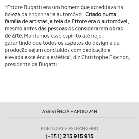
necessário no contexto dos serviços a prestar.
“Ettore Bugatti era um homem que acreditava na
beleza da engenharia automóvel.
Criado numa
Realçamos que o bloqueio de certo tipo de Cookies e
família de artistas, a tela de Ettore era o automóvel,
tecnologias similares pode ter impacto na sua
mesmo antes das pessoas os considerarem obras
de arte
. Mantemos esse espírito até hoje,
experiência de navegação no Website e nos serviços
garantindo que todos os aspetos do design e da
disponibilizados.
produção sejam concluídos com dedicação e
elevada excelência estética”, diz Christophe Piochon,
Consulte a política de cookies do site.
presidente da Bugatti.
ASSISTÊNCIA E APOIO 24H
PORTUGAL E ESTRANGEIRO
(+351)
215 915 915