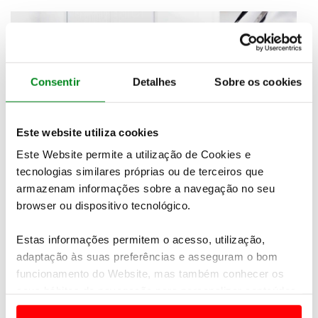
Consentir
Detalhes
Sobre os cookies
Este website utiliza cookies
Este Website permite a utilização de Cookies e
tecnologias similares próprias ou de terceiros que
Só esses preparativos levam mais de 100 horas em
armazenam informações sobre a navegação no seu
cada carro
. Mas, mesmo nessa fase, as superfícies de
browser ou dispositivo tecnológico.
cada modelo ainda não estão prontas para serem
pintadas - é aqui que começa a espiral
Estas informações permitem o acesso, utilização,
aparentemente interminável de revestimento e
adaptação às suas preferências e asseguram o bom
lixamento, até se obter o polimento desejável.
funcionamento do Website, mas também conhecer os
Depois de cada carro ser inteiramente pulverizado
seus hábitos de navegação para personalizar conteúdos
com tinta, são precisos mais quatro dias de
e anúncios de modo a promover produtos e/ou serviços.
polimento que a Bugatti afirma ser o processo de