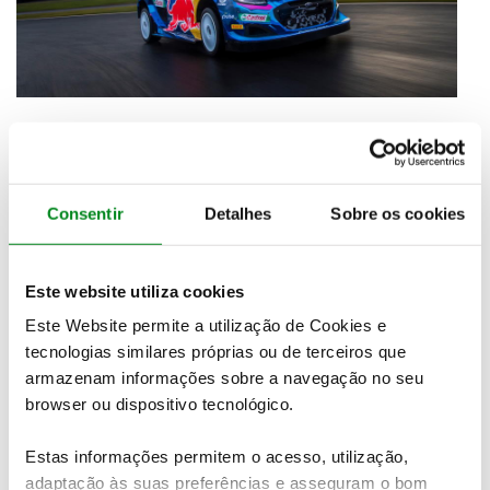
As três marcas presentes contam com cartas
Consentir
Detalhes
Sobre os cookies
importantes para o WRC 2023, embora possam não
jogar já todos os seus trunfos em Monte Carlo
. Pela
Toyota, para além do natural favoritismo do
Este website utiliza cookies
campeão Rovanpera
, há que ter em conta a vontade
que
Sébastien Ogier
tem em vencer uma prova
Este Website permite a utilização de Cookies e
muito importante para ele. Na Hyundai, o belga
tecnologias similares próprias ou de terceiros que
Thierry Neuville
também espera muito equilíbrio,
armazenam informações sobre a navegação no seu
mas sabe que já é tempo de se tornar campeão.
browser ou dispositivo tecnológico.
Esapekka Lappi
, que fará 8 provas este ano, deixou a
Toyota para ingressar na Hyundai, que vai contar
Estas informações permitem o acesso, utilização,
ainda com importantes ajudas ao longo da
adaptação às suas preferências e asseguram o bom