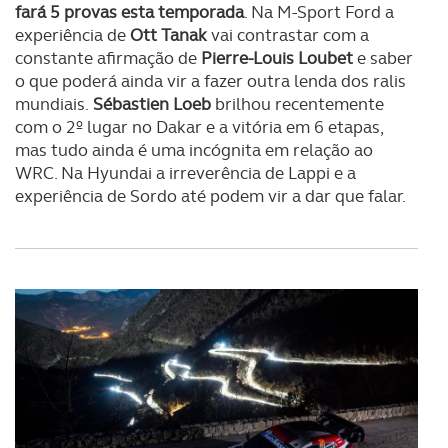
fará 5 provas esta temporada
. Na M-Sport Ford a
O ACP garantirá que as transferências internacionais de
experiência de
Ott Tanak
vai contrastar com a
dados pessoais serão realizadas apenas com o seu
constante afirmação de
Pierre-Louis Loubet
e saber
consentimento e quando tal se afigure estritamente
o que poderá ainda vir a fazer outra lenda dos ralis
necessário no contexto dos serviços a prestar.
mundiais.
Sébastien Loeb
brilhou recentemente
com o 2º lugar no Dakar e a vitória em 6 etapas,
Realçamos que o bloqueio de certo tipo de Cookies e
mas tudo ainda é uma incógnita em relação ao
tecnologias similares pode ter impacto na sua
WRC. Na Hyundai a irreverência de Lappi e a
experiência de navegação no Website e nos serviços
experiência de Sordo até podem vir a dar que falar.
disponibilizados.
Consulte a política de cookies do site.