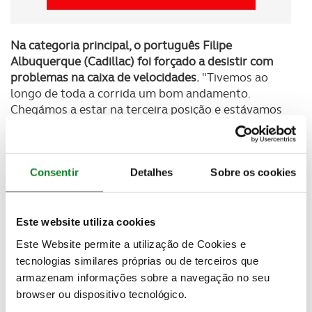
Na categoria principal, o português Filipe
Albuquerque (Cadillac) foi forçado a desistir com
problemas na caixa de velocidades.
"Tivemos ao
longo de toda a corrida um bom andamento.
Chegámos a estar na terceira posição e estávamos
confiantes que o ataque final daria os seus frutos.
Mas não pude chegar a essa parte, pois a caixa de
velocidades do Cadillac cedeu e acabámos por
desistir. Não era isto que queríamos, mas temos de
Consentir
Detalhes
Sobre os cookies
nos conformar", explicou o piloto português.
Também Manuel Espírito Santo (Oreca), que
Este website utiliza cookies
competiu pela primeira vez em Daytona, na classe
Este Website permite a utilização de Cookies e
LMP2, desistiu a 20 minutos do final.
"Estávamos a
tecnologias similares próprias ou de terceiros que
andar bem. Quando o meu colega de equipa me
armazenam informações sobre a navegação no seu
entregou o carro, estávamos em sexto. Recuperei
browser ou dispositivo tecnológico.
até segundo impondo um ritmo que me deixou